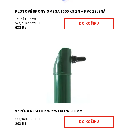
PLOTOVÉ SPONY OMEGA 1000 KS ZN + PVC ZELENÁ
750 Kč
(–14 %)
527,27 Kč bez DPH
638 Kč
Vzpěry RESITOR jsou nutné při montáži ke kruhovým
sloupkům a sloupkům Bekaclip pro montáž pletiva.
Zelená barva RAL 6005 Pozinkované a...
Dostupnost:
Na centrálním skladě
Kód:
2000600-243
Značka:
Fence consulting
VZPĚRA RESITOR V. 225 CM PR. 38 MM
217,36 Kč bez DPH
263 Kč