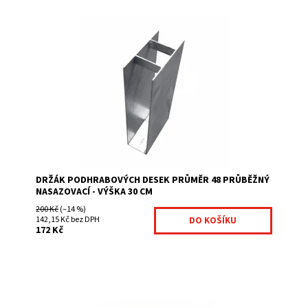
Držáky podhrabových desek slouží k jejich
jednoduchému uchycení na plotový sloupek. Můžete se
zvolit podle výšky desky variantu buď výšky 20 nebo...
Dostupnost:
Na centrálním skladě
Kód:
1000203-251
Značka:
Fence consulting
DRŽÁK PODHRABOVÝCH DESEK PRŮMĚR 48 PRŮBĚŽNÝ
NASAZOVACÍ - VÝŠKA 30 CM
200 Kč
(–14 %)
142,15 Kč bez DPH
172 Kč
Napínací drát je nezbytný pro montáž čtyřhranného
pletiva zelená barva průměr 3.4 mm ve svitku je 78 bm