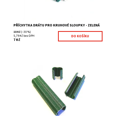
PŘÍCHYTKA DRÁTU PRO KRUHOVÉ SLOUPKY - ZELENÁ
10 Kč
(–30 %)
5,79 Kč bez DPH
7 Kč
výrazně zkracuje dobu montáže jednoduchá manipulace
montážní příslušenství na montáž použijte kleště BABY
Graf
Dostupnost:
Na centrálním skladě
Kód:
1000500-240
Značka:
Fence consulting