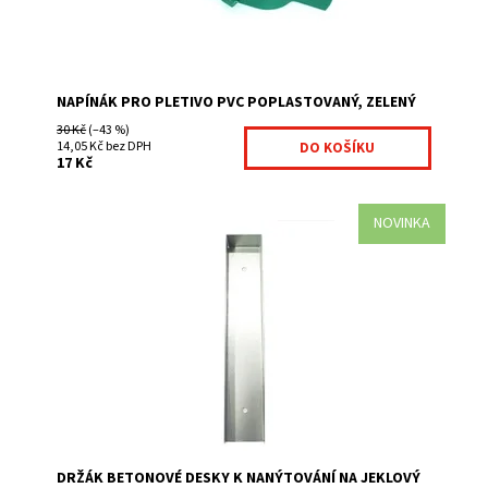
NAPÍNÁK PRO PLETIVO PVC POPLASTOVANÝ, ZELENÝ
30 Kč
(–43 %)
14,05 Kč bez DPH
17 Kč
NOVINKA
Držák betonové desky určený pro jeklový sloupek Pokud
stavíte plot ze stařovaných panelů a používáte jeklové
sloupky budete potřebovat pro...
Dostupnost:
Na centrálním skladě
Kód:
1000251-255
Značka:
Fence consulting
DRŽÁK BETONOVÉ DESKY K NANÝTOVÁNÍ NA JEKLOVÝ