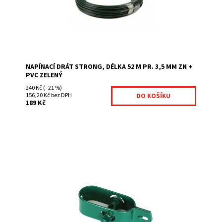
Značka:
Fence consulting
NAPÍNACÍ DRÁT STRONG, DÉLKA 52 M PR. 3,5 MM ZN +
PVC ZELENÝ
240 Kč
(–21 %)
156,20 Kč bez DPH
189 Kč
Nutný komponent pro montáž čtyřhranného
pletiva. (někdy také zvaný napínací strojek,
nebo napínací mašinka) Napínák se používá: k vypnutí...
Dostupnost:
Na centrálním skladě
Kód:
7018339-148
Značka:
Fence consulting