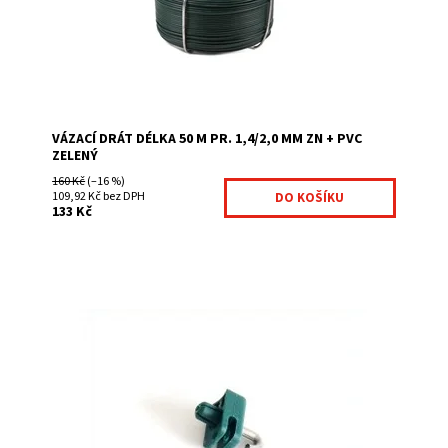
Kód:
7026088-84
Značka:
Fence consulting
VÁZACÍ DRÁT DÉLKA 50 M PR. 1,4/2,0 MM ZN + PVC
ZELENÝ
160 Kč
(–16 %)
109,92 Kč bez DPH
133 Kč
Příchytka drátu je plastová úchytka se skobou:
Zatloukací příchytka na drát zelená barva možnost
objednání od 1 ks
Dostupnost:
Na centrálním skladě
Kód:
7007672-155
Značka:
Fence consulting