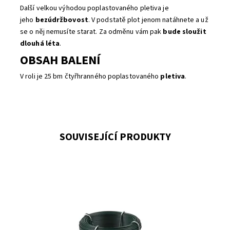
Další velkou výhodou poplastovaného pletiva je
jeho
bezúdržbovost
. V podstatě plot jenom natáhnete a už
se o něj nemusíte starat. Za odměnu vám pak
bude sloužit
dlouhá léta
.
OBSAH BALENÍ
V roli je 25 bm čtyřhranného poplastovaného
pletiva
.
SOUVISEJÍCÍ PRODUKTY
Pomocí vázacího drát se čtyřhranné pletivo přichytí
ke kruhovým plotovým sloupkům zelená barva celkový
průměr 2.0 mm ve svitku je 50 bm
Dostupnost:
Na centrálním skladě