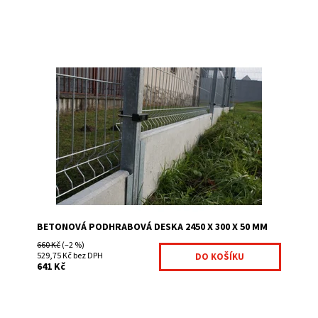
elegantní zkosená horní hrana, prefabrikovaný produkt,
náhrada za zděnou podeznívku, efektivní a rychlá montáž
ve spojení s držákem...
Dostupnost:
Na centrálním skladě
Kód:
1000110-244
Značka:
Fence consulting
BETONOVÁ PODHRABOVÁ DESKA 2450 X 300 X 50 MM
660 Kč
(–2 %)
529,75 Kč bez DPH
641 Kč