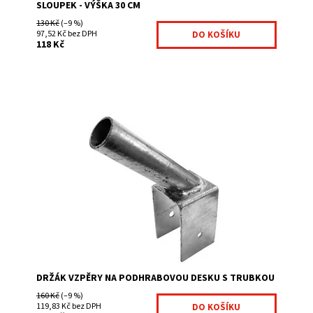
SLOUPEK - VÝŠKA 30 CM
130 Kč
(–9 %)
97,52 Kč bez DPH
118 Kč
Držák vzpěry na podhrabovou desku dodáváme včetně
spojovacího materiálu. Tento držák využijete pokud
chcete dávát plotovou vzpěru na podhrabovou...
Dostupnost:
Na centrálním skladě
Kód:
100025A-306
Značka:
Fence consulting
DRŽÁK VZPĚRY NA PODHRABOVOU DESKU S TRUBKOU
160 Kč
(–9 %)
119,83 Kč bez DPH