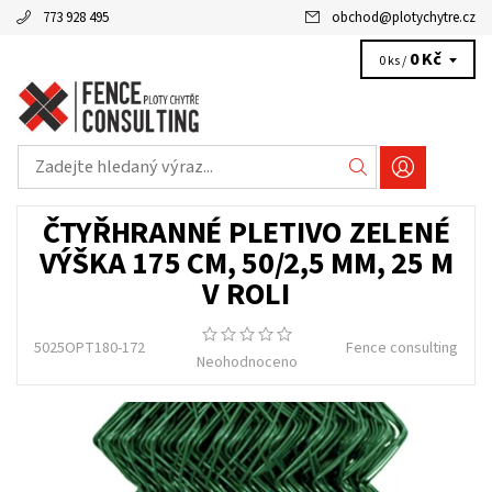
773 928 495
obchod
@
plotychytre.cz
0 Kč
0 ks /
ČTYŘHRANNÉ PLETIVO ZELENÉ
VÝŠKA 175 CM, 50/2,5 MM, 25 M
V ROLI
5025OPT180-172
Fence consulting
Neohodnoceno