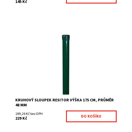
145 Kč
pozinkováno z vnitřní a vnější strany poplastováno (min.
60 mikronů) dlouhá životnost díky povrchové úpravě
barva zelená RAL 6005 síla stěny...
Dostupnost:
Na centrálním skladě
Kód:
220-002-6005-0481501750-290
Značka:
Fence consulting
KRUHOVÝ SLOUPEK RESITOR VÝŠKA 175 CM, PRŮMĚR
48 MM
189,26 Kč bez DPH
229 Kč