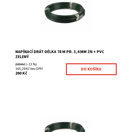
Dostupnost:
Na centrálním skladě
Kód:
7026071-89
Značka:
Fence consulting
NAPÍNACÍ DRÁT DÉLKA 78 M PR. 3,4 MM ZN + PVC
ZELENÝ
230 Kč
(–13 %)
165,29 Kč bez DPH
200 Kč
Napínací drát je nezbytný pro montáž čtyřhranného
pletiva zelená barva průměr 3.5 mm ve svitku je 52 bm
Dostupnost:
Na centrálním skladě
Kód:
7018124-91