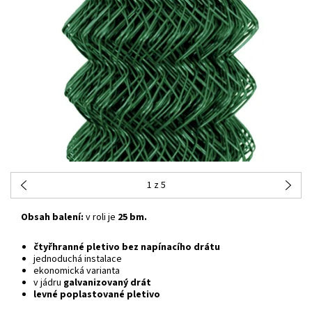
1
z 5
Obsah balení:
v roli je
25 bm.
čtyřhranné pletivo bez napínacího drátu
jednoduchá instalace
ekonomická varianta
v jádru
galvanizovaný drát
levné poplastované pletivo