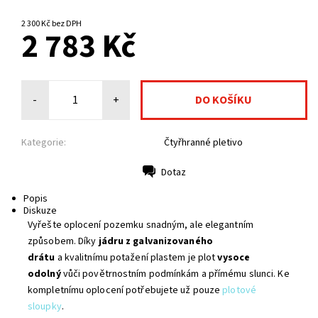
NA CENTRÁLNÍM SKLADĚ
2 300 Kč bez DPH
2 783 Kč
-
+
Kategorie:
Čtyřhranné pletivo
Dotaz
Tisk
Popis
Diskuze
Vyřešte oplocení pozemku snadným, ale elegantním
způsobem. Díky
jádru z galvanizovaného
drátu
a kvalitnímu potažení plastem je plot
vysoce
odolný
vůči povětrnostním podmínkám a přímému slunci. Ke
kompletnímu oplocení potřebujete už pouze
plotové
sloupky
.