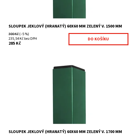
SLOUPEK JEKLOVÝ (HRANATÝ) 60X60 MM ZELENÝ V. 1500 MM
300 Kč
(–5 %)
235,54 Kč bez DPH
285 Kč
Čtyřhranné sloupky jsou vhodné zejména pro
uchycení svařovaných panelů. pro plot výšky 123 cm nutná...
Dostupnost:
Na centrálním skladě
Kód:
7008704-109
Značka:
Betafence
SLOUPEK JEKLOVÝ (HRANATÝ) 60X60 MM ZELENÝ V. 1700 MM