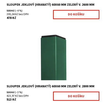
SLOUPEK JEKLOVÝ (HRANATÝ) 60X60 MM ZELENÝ V. 2600 MM
500 Kč
(–4 %)
395,04 Kč bez DPH
478 Kč
Čtyřhranné sloupky jsou vhodné zejména pro
uchycení svařovaných panelů. pro plot výšky 203 cm a vyšší
nutná...
Dostupnost:
Na centrálním skladě
Kód:
7008715-333
Značka:
Betafence
SLOUPEK JEKLOVÝ (HRANATÝ) 60X60 MM ZELENÝ V. 2800 MM
530 Kč
(–3 %)
423,97 Kč bez DPH
513 Kč