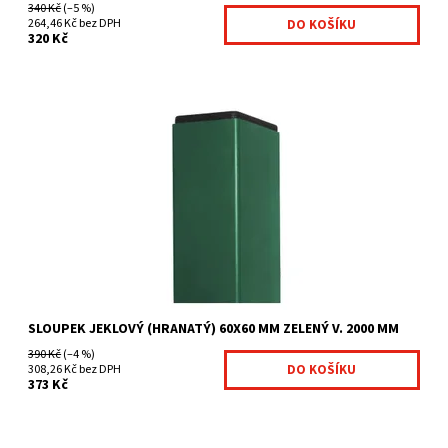
340 Kč
(–5 %)
264,46 Kč bez DPH
320 Kč
Čtyřhranné sloupky jsou vhodné zejména pro
uchycení svařovaných panelů. pro plot výšky 143 cm a 153 cm
nutná...
Dostupnost:
Na centrálním skladě
Kód:
7009633-110
Značka:
Betafence
SLOUPEK JEKLOVÝ (HRANATÝ) 60X60 MM ZELENÝ V. 2000 MM
390 Kč
(–4 %)
308,26 Kč bez DPH
373 Kč