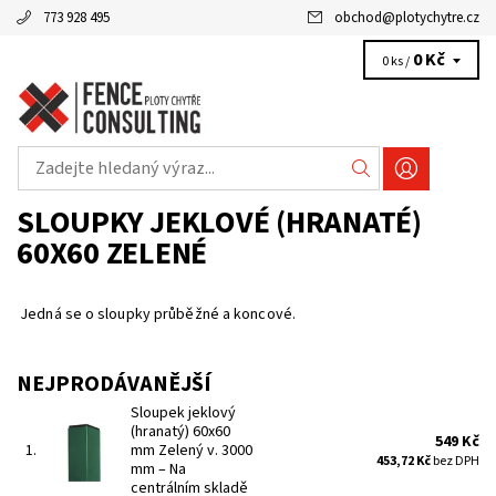
773 928 495
obchod
@
plotychytre.cz
0 Kč
0 ks /
SLOUPKY JEKLOVÉ (HRANATÉ)
60X60 ZELENÉ
Jedná se o sloupky průběžné a koncové.
NEJPRODÁVANĚJŠÍ
Sloupek jeklový
(hranatý) 60x60
549 Kč
1.
mm Zelený v. 3000
453,72 Kč
bez DPH
mm
–
Na
centrálním skladě