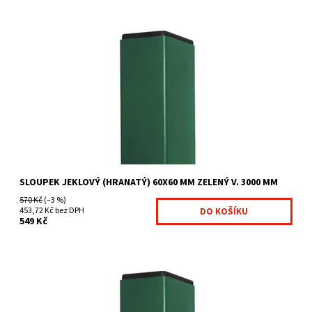
Čtyřhranné sloupky jsou vhodné zejména pro
uchycení svařovaných panelů. pro plot výšky 203 cm a vyšší
nutná...
Dostupnost:
Na centrálním skladě
Kód:
7008715-393
Značka:
Betafence
SLOUPEK JEKLOVÝ (HRANATÝ) 60X60 MM ZELENÝ V. 3000 MM
570 Kč
(–3 %)
453,72 Kč bez DPH
549 Kč
Čtyřhranné sloupky jsou vhodné zejména pro
uchycení svařovaných panelů. pro plot výšky 243 cm nutná...
Dostupnost:
Na centrálním skladě