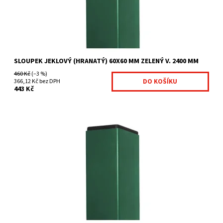
SLOUPEK JEKLOVÝ (HRANATÝ) 60X60 MM ZELENÝ V. 2400 MM
460 Kč
(–3 %)
366,12 Kč bez DPH
443 Kč
Čtyřhranné sloupky jsou vhodné zejména pro
uchycení svařovaných panelů. pro plot výšky 203 cm nutná...
Dostupnost:
Na centrálním skladě
Kód:
7008705-113
Značka:
Betafence