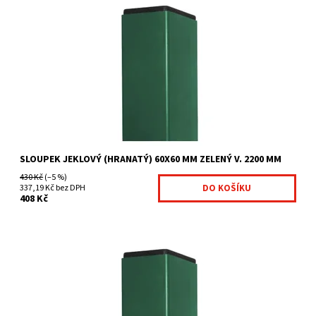
Čtyřhranné sloupky jsou vhodné zejména pro
uchycení svařovaných panelů. pro plot výšky 163 cm a 173 cm
nutná...
Dostupnost:
Na centrálním skladě
Kód:
7009634-111
Značka:
Betafence
SLOUPEK JEKLOVÝ (HRANATÝ) 60X60 MM ZELENÝ V. 2200 MM
430 Kč
(–5 %)
337,19 Kč bez DPH
408 Kč
Čtyřhranné sloupky jsou vhodné zejména pro
uchycení svařovaných panelů. pro plot výšky 183 cm nutná...
Dostupnost:
Na centrálním skladě
Kód:
7009635-112
Značka:
Betafence