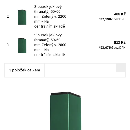
Sloupek jeklový
(hranatý) 60x60
408 Kč
2.
mm Zelený v. 2200
337,19 Kč
bez DPH
mm
–
Na
centrálním skladě
Sloupek jeklový
(hranatý) 60x60
513 Kč
3.
mm Zelený v. 2800
423,97 Kč
bez DPH
mm
–
Na
centrálním skladě
9
položek celkem
Čtyřhranné sloupky jsou vhodné zejména pro
uchycení svařovaných panelů. pro plot výšky 103 cm nutná...
Dostupnost:
Na centrálním skladě
Kód:
7008703-108
Značka:
Betafence