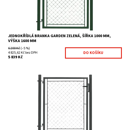
JEDNOKŘÍDLÁ BRANKA GARDEN ZELENÁ, ŠÍŘKA 1000 MM,
VÝŠKA 1600 MM
6 200 Kč
(–5 %)
4 825,62 Kč bez DPH
5 839 Kč
Branky Garden jsou určeny zejména jako efektivní a ekonomicky
výhodné řešení vchodů na Váš pozemek. Jsou vhodnou...
Dostupnost:
Na centrálním skladě
Kód:
GAR13-400
Značka:
Fence consulting