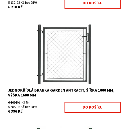
5 132,23 Kč bez DPH
6 210 Kč
Branky Garden jsou určeny zejména jako efektivní a ekonomicky
výhodné řešení vchodů na Váš pozemek. Jsou vhodnou...
Dostupnost:
Na centrálním skladě
Kód:
GAR14-401
Značka:
Fence consulting
JEDNOKŘÍDLÁ BRANKA GARDEN ANTRACIT, ŠÍŘKA 1000 MM,
VÝŠKA 1600 MM
6 600 Kč
(–3 %)
5 285,95 Kč bez DPH
6 396 Kč