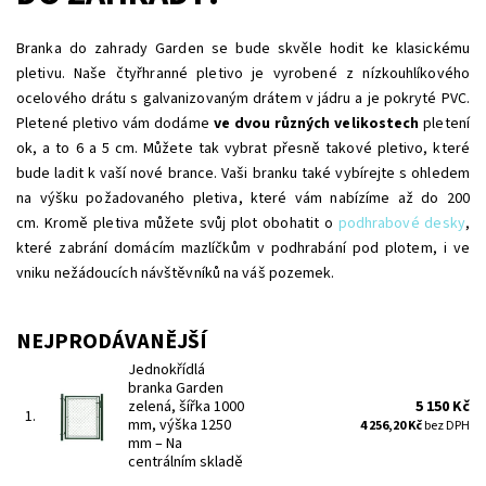
Branka do zahrady Garden se bude skvěle hodit ke klasickému
pletivu. Naše čtyřhranné pletivo je vyrobené z nízkouhlíkového
ocelového drátu s galvanizovaným drátem v jádru a je pokryté PVC.
Pletené pletivo vám dodáme
ve dvou různých velikostech
pletení
ok, a to 6 a 5 cm. Můžete tak vybrat přesně takové pletivo, které
bude ladit k vaší nové brance. Vaši branku také vybírejte s ohledem
na výšku požadovaného pletiva, které vám nabízíme až do 200
cm. Kromě pletiva můžete svůj plot obohatit o
podhrabové desky
,
které zabrání domácím mazlíčkům v podhrabání pod plotem, i ve
vniku nežádoucích návštěvníků na váš pozemek.
NEJPRODÁVANĚJŠÍ
Jednokřídlá
branka Garden
zelená, šířka 1000
5 150 Kč
1.
mm, výška 1250
4 256,20 Kč
bez DPH
mm
–
Na
centrálním skladě