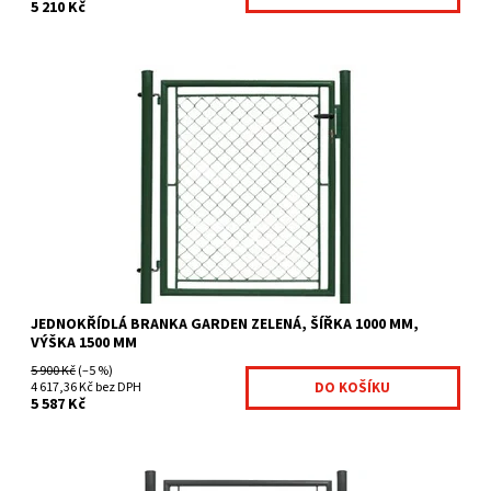
5 210 Kč
Branky Garden jsou určeny zejména jako efektivní a ekonomicky
výhodné řešení vchodů na Váš pozemek. Jsou...
Dostupnost:
Na centrálním skladě
Kód:
GAR4-279
Značka:
Fence consulting
JEDNOKŘÍDLÁ BRANKA GARDEN ZELENÁ, ŠÍŘKA 1000 MM,
VÝŠKA 1500 MM
5 900 Kč
(–5 %)
4 617,36 Kč bez DPH
5 587 Kč