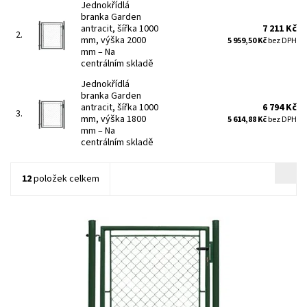
Jednokřídlá
branka Garden
antracit, šířka 1000
7 211 Kč
2.
mm, výška 2000
5 959,50 Kč
bez DPH
mm
–
Na
centrálním skladě
Jednokřídlá
branka Garden
antracit, šířka 1000
6 794 Kč
3.
mm, výška 1800
5 614,88 Kč
bez DPH
mm
–
Na
centrálním skladě
12
položek celkem
Branky Garden jsou určeny zejména jako efektivní a ekonomicky
výhodné řešení vchodů na Váš pozemek. Jsou...
Dostupnost:
Na centrálním skladě
Kód:
GAR2-278
Značka:
Fence consulting