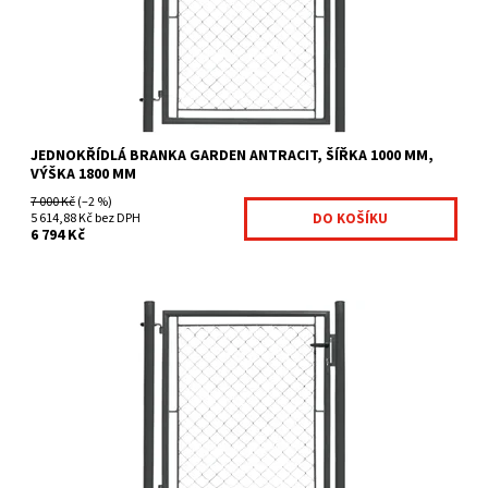
Značka:
Fence consulting
JEDNOKŘÍDLÁ BRANKA GARDEN ANTRACIT, ŠÍŘKA 1000 MM,
VÝŠKA 1800 MM
7 000 Kč
(–2 %)
5 614,88 Kč bez DPH
6 794 Kč
Branky Garden jsou určeny zejména jako efektivní a ekonomicky
výhodné řešení vchodů na Váš pozemek. Jsou vhodnou...
Dostupnost:
Na centrálním skladě
Kód:
GAR16-403
Značka:
Fence consulting