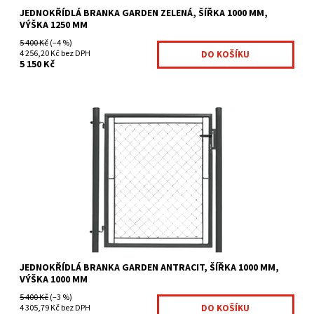
JEDNOKŘÍDLÁ BRANKA GARDEN ZELENÁ, ŠÍŘKA 1000 MM,
VÝŠKA 1250 MM
5 400 Kč
(–4 %)
4 256,20 Kč bez DPH
5 150 Kč
Branky Garden jsou určeny zejména jako efektivní a ekonomicky
výhodné řešení vchodů na Váš pozemek. Jsou vhodnou...
Dostupnost:
Na centrálním skladě
Kód:
GAR11-277
Značka:
Fence consulting
JEDNOKŘÍDLÁ BRANKA GARDEN ANTRACIT, ŠÍŘKA 1000 MM,
VÝŠKA 1000 MM
5 400 Kč
(–3 %)
4 305,79 Kč bez DPH