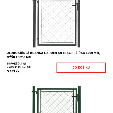
Branky Garden jsou určeny zejména jako efektivní a ekonomicky
výhodné řešení vchodů na Váš pozemek. Jsou vhodnou...
Dostupnost:
Na centrálním skladě
Kód:
GAR12-399
Značka:
Fence consulting
JEDNOKŘÍDLÁ BRANKA GARDEN ANTRACIT, ŠÍŘKA 1000 MM,
VÝŠKA 1250 MM
5 870 Kč
(–3 %)
4 685,12 Kč bez DPH
5 669 Kč
Branky Garden jsou určeny zejména jako efektivní a ekonomicky
výhodné řešení vchodů na Váš pozemek. Jsou...
Dostupnost:
Na centrálním skladě
Kód:
GAR7-392
Značka:
Fence consulting