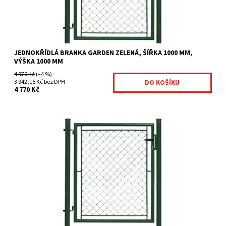
JEDNOKŘÍDLÁ BRANKA GARDEN ZELENÁ, ŠÍŘKA 1000 MM,
VÝŠKA 1000 MM
4 970 Kč
(–4 %)
3 942,15 Kč bez DPH
4 770 Kč
Branky Garden jsou určeny zejména jako efektivní a ekonomicky
výhodné řešení vchodů na Váš pozemek. Jsou...
Dostupnost:
Na centrálním skladě
Kód:
GAR3-404
Značka:
Fence consulting