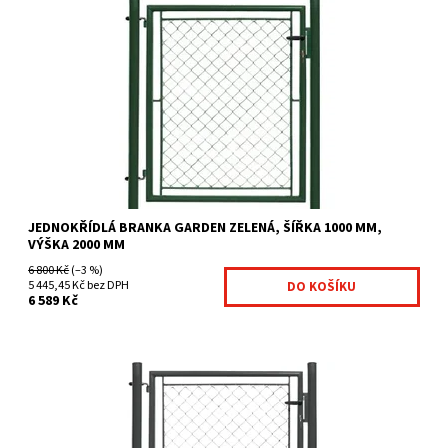
Branky Garden jsou určeny zejména jako efektivní a ekonomicky
výhodné řešení vchodů na Váš pozemek jsou...
Dostupnost:
Na centrálním skladě
Kód:
GAR6-281
Značka:
Fence consulting
JEDNOKŘÍDLÁ BRANKA GARDEN ZELENÁ, ŠÍŘKA 1000 MM,
VÝŠKA 2000 MM
6 800 Kč
(–3 %)
5 445,45 Kč bez DPH
6 589 Kč
Branky Garden jsou určeny zejména jako efektivní a ekonomicky
výhodné řešení vchodů na Váš pozemek. Jsou vhodnou...
Dostupnost:
Na centrálním skladě
Kód:
GAR15-402