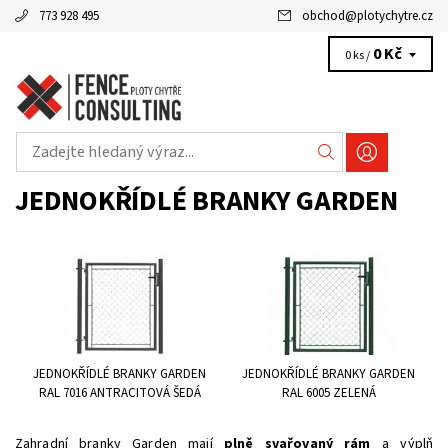
773 928 495
obchod
@
plotychytre.cz
0 Kč
0 ks /
JEDNOKŘÍDLÉ BRANKY GARDEN
JEDNOKŘÍDLÉ BRANKY GARDEN
JEDNOKŘÍDLÉ BRANKY GARDEN
RAL 7016 ANTRACITOVÁ ŠEDÁ
RAL 6005 ZELENÁ
Zahradní branky Garden mají
plně svařovaný rám
a výplň