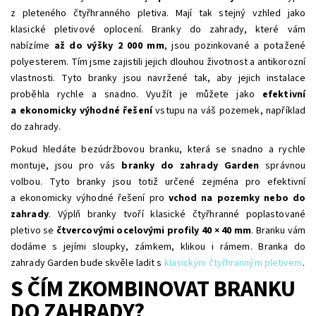
z pleteného čtyřhranného pletiva. Mají tak stejný vzhled jako
klasické pletivové oplocení. Branky do zahrady, které vám
nabízíme
až do výšky 2 000 mm
, jsou pozinkované a potažené
polyesterem. Tím jsme zajistili jejich dlouhou životnost a antikorozní
vlastnosti. Tyto branky jsou navržené tak, aby jejich instalace
proběhla rychle a snadno. Využít je můžete jako
efektivní
a ekonomicky výhodné řešení
vstupu na váš pozemek, například
do zahrady.
Pokud hledáte bezúdržbovou branku, která se snadno a rychle
montuje, jsou pro vás
branky do zahrady Garden
správnou
volbou. Tyto branky jsou totiž určené zejména pro efektivní
a ekonomicky výhodné řešení pro
vchod na pozemky nebo do
zahrady
. Výplň branky tvoří klasické čtyřhranné poplastované
pletivo se
čtvercovými ocelovými profily 40 × 40 mm
. Branku vám
dodáme s jejími sloupky, zámkem, klikou i rámem. Branka do
zahrady Garden bude skvěle ladit s
klasickým čtyřhranným pletivem
.
S ČÍM ZKOMBINOVAT BRANKU
DO ZAHRADY?