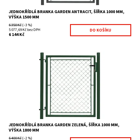
JEDNOKŘÍDLÁ BRANKA GARDEN ANTRACIT, ŠÍŘKA 1000 MM,
VÝŠKA 1500 MM
6 350 Kč
(–3 %)
5 077,69 Kč bez DPH
6 144 Kč
Branky Garden jsou určeny zejména jako efektivní a ekonomicky
výhodné řešení vchodů na Váš pozemek jsou...
Dostupnost:
Na centrálním skladě
Kód:
GAR5-280
Značka:
Fence consulting
JEDNOKŘÍDLÁ BRANKA GARDEN ZELENÁ, ŠÍŘKA 1000 MM,
VÝŠKA 1800 MM
6 400 Kč
(–2 %)