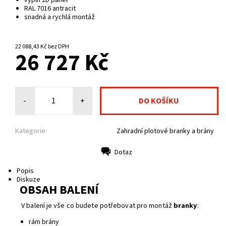
výplň 2D panel
RAL 7016 antracit
snadná a rychlá montáž
NA CENTRÁLNÍM SKLADĚ
22 088,43 Kč bez DPH
26 727 Kč
-
+
Kategorie:
Zahradní plotové branky a brány
Dotaz
Tisk
Popis
Diskuze
OBSAH BALENÍ
V balení je vše co budete potřebovat pro montáž
branky
:
rám brány