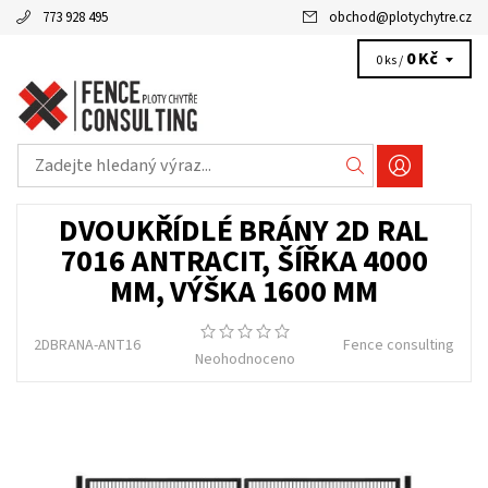
773 928 495
obchod
@
plotychytre.cz
0 Kč
0 ks /
DVOUKŘÍDLÉ BRÁNY 2D RAL
7016 ANTRACIT, ŠÍŘKA 4000
MM, VÝŠKA 1600 MM
2DBRANA-ANT16
Fence consulting
Neohodnoceno