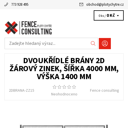
773 928 495
obchod
@
plotychytre.cz
0 Kč
0 ks /
DVOUKŘÍDLÉ BRÁNY 2D
ŽÁROVÝ ZINEK, ŠÍŘKA 4000 MM,
VÝŠKA 1400 MM
2DBRANA-ZZ15
Fence consulting
Neohodnoceno