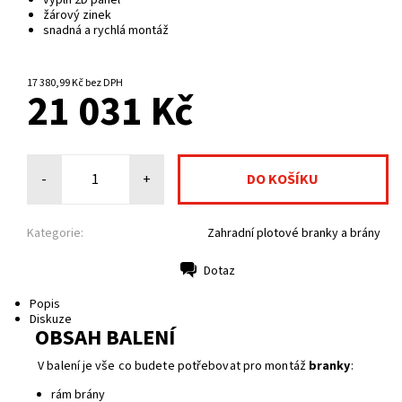
výplň 2D panel
žárový zinek
snadná a rychlá montáž
NA CENTRÁLNÍM SKLADĚ
17 380,99 Kč bez DPH
21 031 Kč
-
+
Kategorie:
Zahradní plotové branky a brány
Dotaz
Tisk
Popis
Diskuze
OBSAH BALENÍ
V balení je vše co budete potřebovat pro montáž
branky
:
rám brány