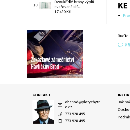
Dvoukřídlé brány výplň
KE
svařovaná síť...
17 480 Kč
Pro
Buďte 
Př
KONTAKT
INFOR
obchod
@
plotychytr
Jak na
e.cz
Obchod
773 928 495
Podmín
773 928 495