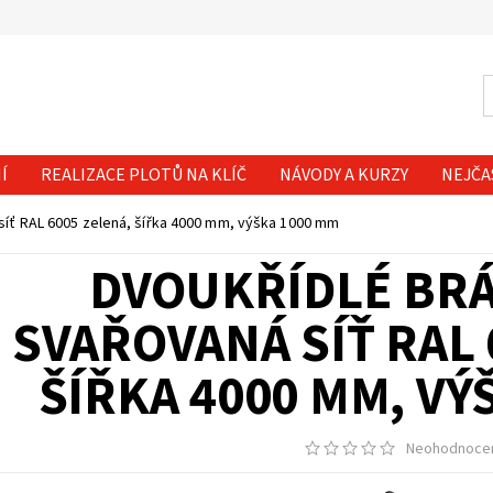
Í
REALIZACE PLOTŮ NA KLÍČ
NÁVODY A KURZY
NEJČA
síť RAL 6005 zelená, šířka 4000 mm, výška 1000 mm
DVOUKŘÍDLÉ BRÁ
SVAŘOVANÁ SÍŤ RAL 
ŠÍŘKA 4000 MM, VÝ
Neohodnoce