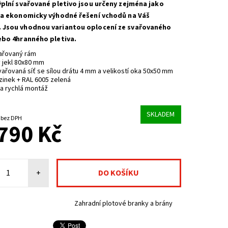
ýplní svařované pletivo jsou určeny zejména jako
 a ekonomicky výhodné řešení vchodů na Váš
 Jsou vhodnou variantou oplocení ze svařovaného
ebo 4hranného pletiva.
ařovaný rám
 jekl 80x80 mm
vařovaná síť se sílou drátu 4 mm a velikostí oka 50x50 mm
zinek + RAL 6005 zelená
a rychlá montáž
SKLADEM
15 528,93 Kč bez DPH
790 Kč
+
Zahradní plotové branky a brány