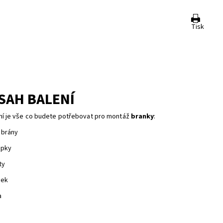
Tisk
SAH BALENÍ
ní je vše co budete potřebovat pro montáž
branky
:
 brány
upky
ty
ek
a