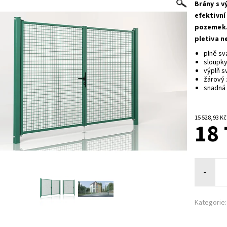
Brány s v
efektivní
pozemek.
pletiva n
plně sv
sloupky
výplň s
žárový 
snadná 
18 
-
Kategorie: