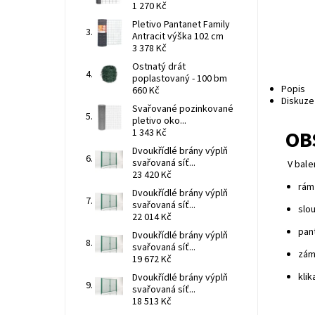
1 270 Kč
Pletivo Pantanet Family
Antracit výška 102 cm
3 378 Kč
Ostnatý drát
poplastovaný - 100 bm
Popis
660 Kč
Diskuze
Svařované pozinkované
pletivo oko...
OB
1 343 Kč
Dvoukřídlé brány výplň
svařovaná síť...
V bale
23 420 Kč
rám
Dvoukřídlé brány výplň
svařovaná síť...
slo
22 014 Kč
pan
Dvoukřídlé brány výplň
svařovaná síť...
zám
19 672 Kč
klik
Dvoukřídlé brány výplň
svařovaná síť...
18 513 Kč