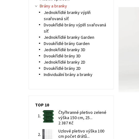
Brány a branky
Jednokřídlé branky výplň
svařovaná síť
Dvoukřídlé brány výplň svařovaná
síť
Jednokřídlé branky Garden
Dvoukřídlé brány Garden
Jednokřídlé branky 3D
Dvoukřídlé brány 3D
Jednokřídlé branky 2D
Dvoukřídlé brány 2D
Individuální brány a branky
TOP 10
Čtyřhranné pletivo zelené
výška 150 cm, 25...
2 387 Kč
Uzlové pletivo výška 100
cm počet drátů...