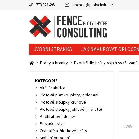
773 928 495
obchod
@
plotychytre.cz
ÚVODNÍ STRÁNKA
JAK NAKUPOVAT OPLOCEN
KONTAKTY
Brány a branky
Dvoukřídlé brány výplň svařovaná 
KATEGORIE
Akční nabídka
Plotové pletivo, ploty, oplocení
Plotové sloupky kruhové
Plotové sloupky jeklové (hranaté)
Podhrabové desky
Příslušenství
2295
Ostnaté a žiletkové dráty
Mobilní oplocení