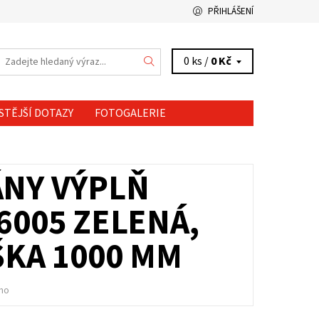
PŘIHLÁŠENÍ
0 ks /
0 Kč
STĚJŠÍ DOTAZY
FOTOGALERIE
NY VÝPLŇ
6005 ZELENÁ,
ŠKA 1000 MM
no