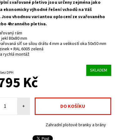
ýplní svařované pletivo jsou určeny zejména jako
 a ekonomicky výhodné řešení vchodů na Váš
 Jsou vhodnou variantou oplocení ze svařovaného
ebo 4hranného pletiva.
ařovaný rám
 jekl 80x80 mm
vařovaná síť se sílou drátu 4 mm a velikostí oka 50x50 mm
zinek + RAL 6005 zelená
a rychlá montáž
SKLADEM
18 838,84 Kč bez DPH
795 Kč
+
Zahradní plotové branky a brány