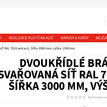
Í
REALIZACE PLOTŮ NA KLÍČ
NÁVODY A KURZY
NEJČA
síť RAL 7016 antracit, šířka 3000 mm, výška 1500 mm
DVOUKŘÍDLÉ BRÁ
SVAŘOVANÁ SÍŤ RAL 7
ŠÍŘKA 3000 MM, VÝ
Neohodnoce