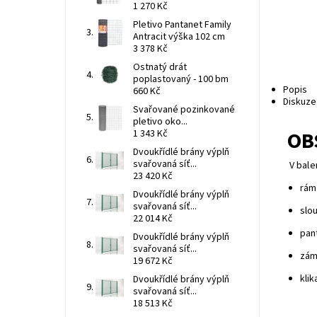
1 270 Kč
Pletivo Pantanet Family
Antracit výška 102 cm
3 378 Kč
Ostnatý drát
poplastovaný - 100 bm
Popis
660 Kč
Diskuze
Svařované pozinkované
pletivo oko...
OB
1 343 Kč
Dvoukřídlé brány výplň
svařovaná síť...
V bale
23 420 Kč
rám
Dvoukřídlé brány výplň
svařovaná síť...
slo
22 014 Kč
pan
Dvoukřídlé brány výplň
svařovaná síť...
zám
19 672 Kč
klik
Dvoukřídlé brány výplň
svařovaná síť...
18 513 Kč