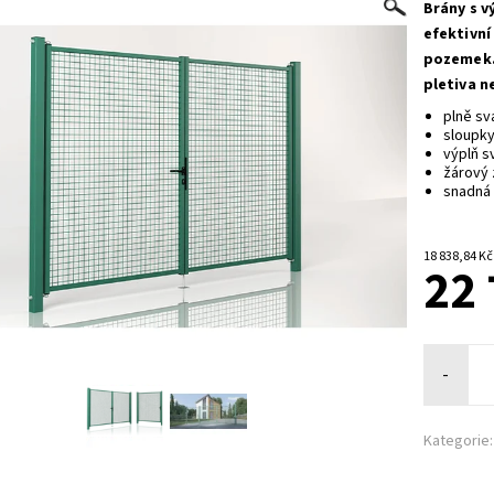
Brány s v
efektivní
pozemek.
pletiva n
plně sv
sloupky
výplň s
žárový 
snadná 
22 
-
Kategorie: