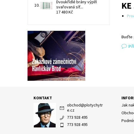
Dvoukřídlé brány výplň
KE
svařovaná síť...
17 480 Kč
Pro
Buďte 
Př
KONTAKT
INFOR
obchod
@
plotychytr
Jak na
e.cz
Obchod
773 928 495
Podmín
773 928 495