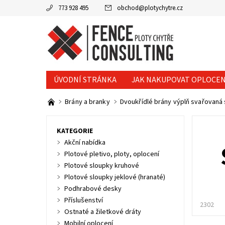
773 928 495
obchod
@
plotychytre.cz
ÚVODNÍ STRÁNKA
JAK NAKUPOVAT OPLOCEN
KONTAKTY
Brány a branky
Dvoukřídlé brány výplň svařovaná 
KATEGORIE
Akční nabídka
Plotové pletivo, ploty, oplocení
Plotové sloupky kruhové
Plotové sloupky jeklové (hranaté)
Podhrabové desky
Příslušenství
2302
Ostnaté a žiletkové dráty
Mobilní oplocení