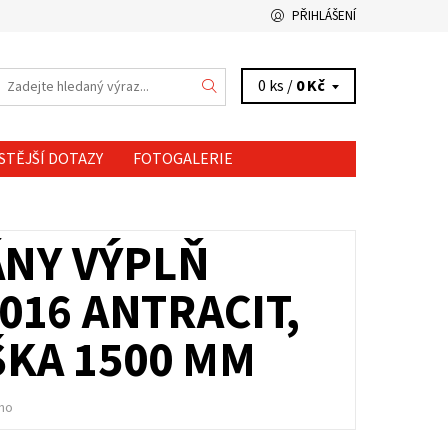
PŘIHLÁŠENÍ
0 ks /
0 Kč
STĚJŠÍ DOTAZY
FOTOGALERIE
NY VÝPLŇ
016 ANTRACIT,
ŠKA 1500 MM
no