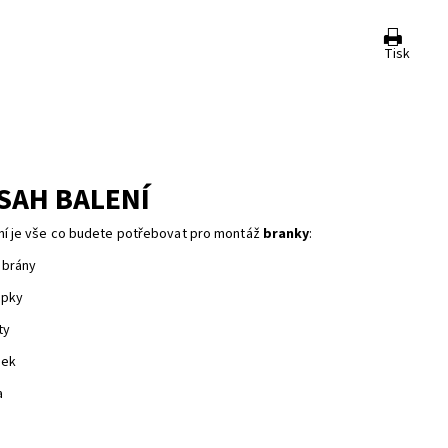
Tisk
SAH BALENÍ
ní je vše co budete potřebovat pro montáž
branky
:
 brány
upky
ty
ek
a