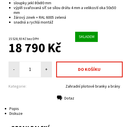
sloupky jekl 80x80 mm
výplň svařovaná síť se sílou drátu 4 mm a velikostí oka 50x50
mm
žárový zinek + RAL 6005 zelená
snadná a rychlá montáž
SKLADEM
15 528,93 Kč bez DPH
18 790 Kč
-
+
Kategorie:
Zahradní plotové branky a brány
Dotaz
Tisk
Popis
Diskuze