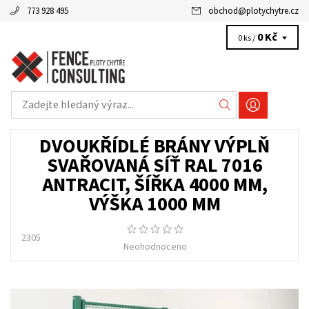
773 928 495
obchod
@
plotychytre.cz
0 Kč
0 ks /
DVOUKŘÍDLÉ BRÁNY VÝPLŇ
SVAŘOVANÁ SÍŤ RAL 7016
ANTRACIT, ŠÍŘKA 4000 MM,
VÝŠKA 1000 MM
2305
Neohodnoceno