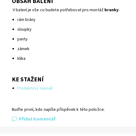
OBSAH BALENÍ
V balení je vše co budete potřebovat pro montáž
branky
:
rám brány
sloupky
panty
zámek
klika
KE STAŽENÍ
Produktový manuál
Buďte první, kdo napíše příspěvek k této položce.
Přidat komentář