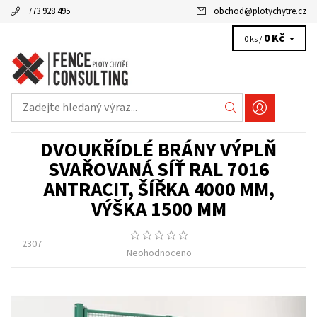
773 928 495
obchod
@
plotychytre.cz
0 Kč
0 ks /
DVOUKŘÍDLÉ BRÁNY VÝPLŇ
SVAŘOVANÁ SÍŤ RAL 7016
ANTRACIT, ŠÍŘKA 4000 MM,
VÝŠKA 1500 MM
2307
Neohodnoceno