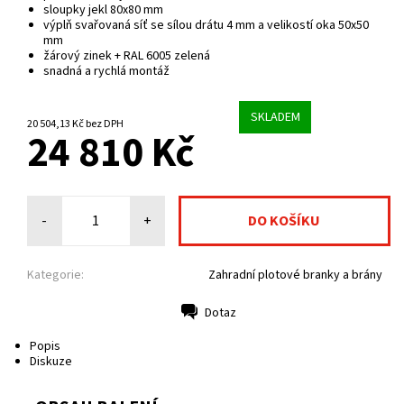
sloupky jekl 80x80 mm
výplň svařovaná síť se sílou drátu 4 mm a velikostí oka 50x50
mm
žárový zinek + RAL 6005 zelená
snadná a rychlá montáž
SKLADEM
20 504,13 Kč bez DPH
24 810 Kč
-
+
Kategorie:
Zahradní plotové branky a brány
Dotaz
Tisk
Popis
Diskuze