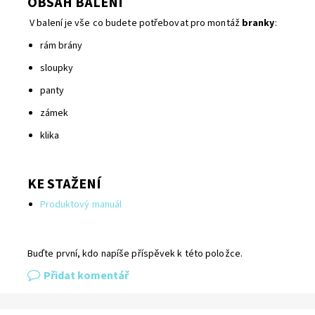
OBSAH BALENÍ
V balení je vše co budete potřebovat pro montáž
branky
:
rám brány
sloupky
panty
zámek
klika
KE STAŽENÍ
Produktový manuál
Buďte první, kdo napíše příspěvek k této položce.
Přidat komentář