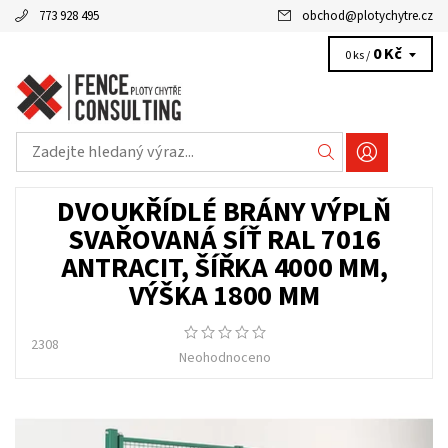
773 928 495
obchod
@
plotychytre.cz
0 Kč
0 ks /
DVOUKŘÍDLÉ BRÁNY VÝPLŇ
SVAŘOVANÁ SÍŤ RAL 7016
ANTRACIT, ŠÍŘKA 4000 MM,
VÝŠKA 1800 MM
2308
Neohodnoceno