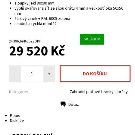
sloupky jekl 80x80 mm
výplň svařovaná síť se sílou drátu 4 mm a velikostí oka 50x50
mm
žárový zinek + RAL 6005 zelená
snadná a rychlá montáž
SKLADEM
24 396,69 Kč bez DPH
29 520 Kč
-
+
Kategorie:
Zahradní plotové branky a brány
Dotaz
Tisk
Popis
Diskuze