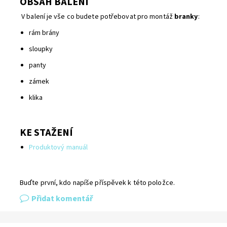
OBSAH BALENÍ
V balení je vše co budete potřebovat pro montáž
branky
:
rám brány
sloupky
panty
zámek
klika
KE STAŽENÍ
Produktový manuál
Buďte první, kdo napíše příspěvek k této položce.
Přidat komentář