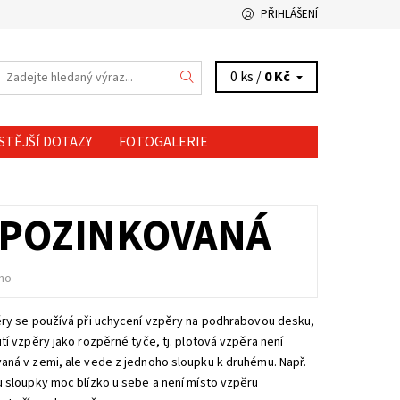
PŘIHLÁŠENÍ
0 ks /
0 Kč
STĚJŠÍ DOTAZY
FOTOGALERIE
8 POZINKOVANÁ
no
ry se používá při uchycení vzpěry na podhrabovou desku,
tí vzpěry jako rozpěrné tyče, tj. plotová vzpěra není
ná v zemi, ale vede z jednoho sloupku k druhému. Např.
 sloupky moc blízko u sebe a není místo vzpěru