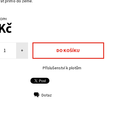
at přímo do země.
%
NA CENTRÁLNÍM SKLADĚ
č bez DPH
Kč
+
Příslušenství k plotům
Dotaz