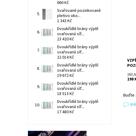
660 Kč
Vzpě
Svařované pozinkované
mont
pletivo oko...
slou
1 343 Kč
mont
Dvoukřídlé brány výplň
pozi
svařovaná síť...
Dost
23 420 Kč
Kód:
Dvoukřídlé brány výplň
Znač
svařovaná síť...
22 014 Kč
VZPĚ
Dvoukřídlé brány výplň
POZ
svařovaná síť...
163,6
19 672 Kč
198 
Dvoukřídlé brány výplň
svařovaná síť...
18 513 Kč
Buďte 
Dvoukřídlé brány výplň
Př
svařovaná síť...
17 480 Kč