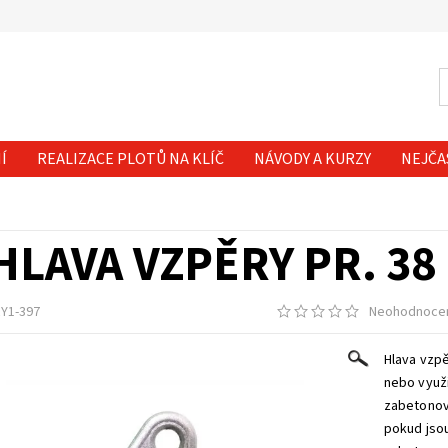
Í
REALIZACE PLOTŮ NA KLÍČ
NÁVODY A KURZY
NEJČA
HLAVA VZPĚRY PR. 3
Y1-397
Neohodnoce
Hlava vzpě
nebo využi
zabetonova
pokud jsou