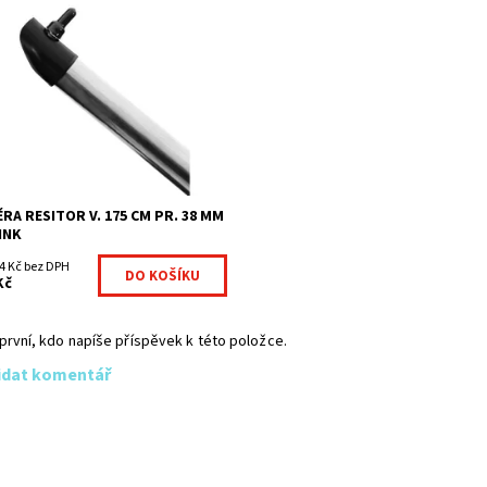
ry RESITOR POZINK jsou nutné při
áži ke kruhovým
pkům pozinkovaným pro
áž pletiva. povrchová úprava -
nkované Síla stěny...
upnost:
Na centrálním skladě
7026658-133
ka:
Fence consulting
RA RESITOR V. 175 CM PR. 38 MM
INK
4 Kč bez DPH
Kč
první, kdo napíše příspěvek k této položce.
idat komentář