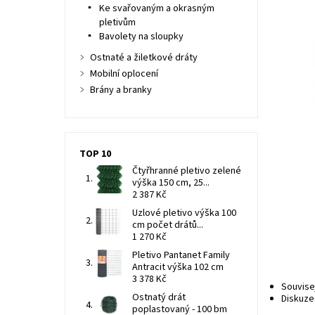
Ke svařovaným a okrasným
pletivům
Bavolety na sloupky
Ostnaté a žiletkové dráty
Mobilní oplocení
Brány a branky
TOP 10
Čtyřhranné pletivo zelené
výška 150 cm, 25...
2 387 Kč
Uzlové pletivo výška 100
cm počet drátů...
1 270 Kč
Pletivo Pantanet Family
Antracit výška 102 cm
3 378 Kč
Souvise
Ostnatý drát
Diskuze
poplastovaný - 100 bm