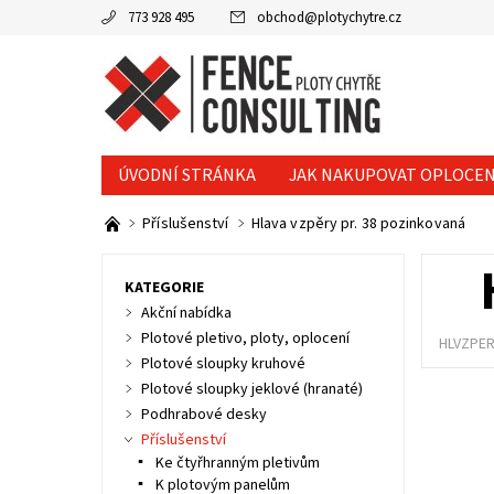
773 928 495
obchod
@
plotychytre.cz
ÚVODNÍ STRÁNKA
JAK NAKUPOVAT OPLOCEN
KONTAKTY
Příslušenství
Hlava vzpěry pr. 38 pozinkovaná
KATEGORIE
Akční nabídka
Plotové pletivo, ploty, oplocení
HLVZPER
Plotové sloupky kruhové
Plotové sloupky jeklové (hranaté)
Podhrabové desky
Příslušenství
Ke čtyřhranným pletivům
K plotovým panelům