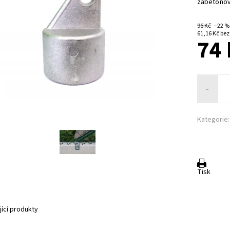
zabetonov
96 Kč
–22 
61,16 K
74 
-
Kategorie:
Tisk
jící produkty