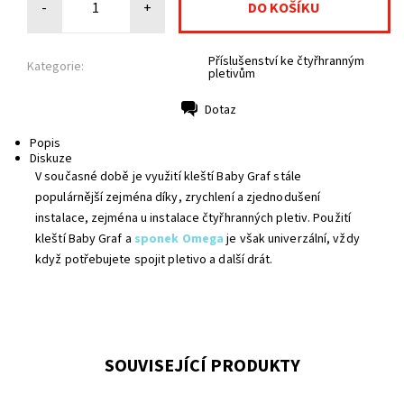
-
+
Příslušenství ke čtyřhranným
Kategorie:
pletivům
Dotaz
Tisk
Popis
Diskuze
V současné době je využití kleští Baby Graf stále
populárnější zejména díky, zrychlení a zjednodušení
instalace, zejména u instalace čtyřhranných pletiv. Použití
kleští Baby Graf a
sponek Omega
je však univerzální, vždy
když potřebujete spojit pletivo a další drát.
SOUVISEJÍCÍ PRODUKTY