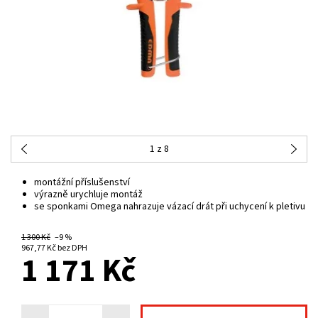
1
z 8
montážní příslušenství
výrazně urychluje montáž
se
sponkami Omega
nahrazuje vázací drát při uchycení k pletivu
1 300 Kč
–9 %
NA CENTRÁLNÍM SKLADĚ
967,77 Kč bez DPH
1 171 Kč