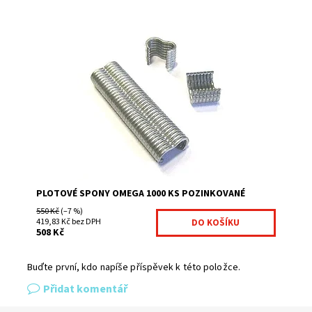
výrazně zkracuje dobu montáže jednoduchá manipulace
montážní příslušenství na montáž použijte kleště BABY
Graf
Dostupnost:
Na centrálním skladě
Kód:
1000500-243
Značka:
Fence consulting
PLOTOVÉ SPONY OMEGA 1000 KS POZINKOVANÉ
550 Kč
(–7 %)
419,83 Kč bez DPH
508 Kč
Buďte první, kdo napíše příspěvek k této položce.
Přidat komentář