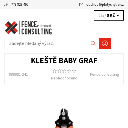
773 928 495
obchod
@
plotychytre.cz
0 Kč
0 ks /
KLEŠTĚ BABY GRAF
999991-241
Fence consulting
Neohodnoceno