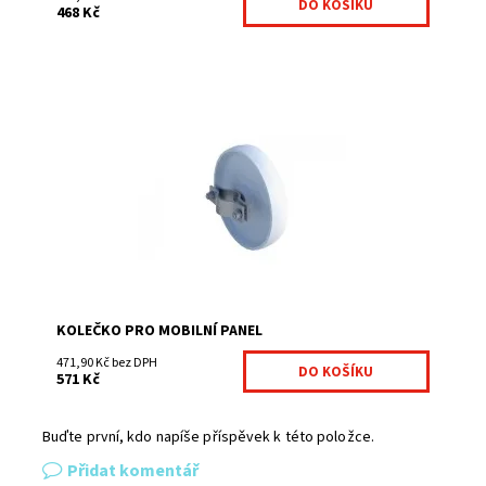
468 Kč
Kolečko pro mobilní panel vytvoří z každého mobilního
panelu otvíravou bránu.
Dostupnost:
Na centrálním skladě
Kód:
MOBKOL1-355
KOLEČKO PRO MOBILNÍ PANEL
471,90 Kč bez DPH
571 Kč
Buďte první, kdo napíše příspěvek k této položce.
Přidat komentář