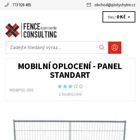
773 928 495
obchod
@
plotychytre.cz
0 Kč
0 ks /
MOBILNÍ OPLOCENÍ - PANEL
STANDART
MOBP01-350
1 hodnocení