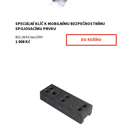
SPECIÁLNÍ KLÍČ K MOBILNÍMU BEZPEČNOSTNÍMU
SPOJOVACÍMU PRVKU
833,06 Kč bez DPH
1 008 Kč
Podstavec je vyroben z recyklovaného PVC a má
5 otvorů. Mobilní podstavec slouží pro
uchycení mobilních panelů....
Dostupnost:
Na centrálním skladě
Kód:
MOBPODS2-354