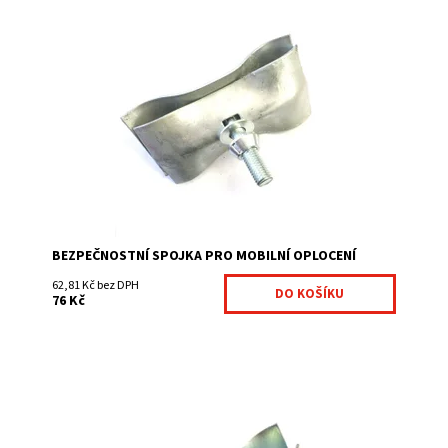
Bezpečnostní spojka pro mobilní oplocení slouží pro
spojení panelů a bez speciáního klíče tvoří
nerozebíratelný spoj.
Dostupnost:
Na centrálním skladě
Kód:
MOBBEZ1-357
BEZPEČNOSTNÍ SPOJKA PRO MOBILNÍ OPLOCENÍ
62,81 Kč bez DPH
76 Kč
Mobilní spojovací prvek zajišťuje pevné spojení mobilních