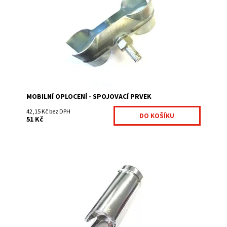
panelů.
Dostupnost:
Na centrálním skladě
Kód:
MOBSPOJ1-353
MOBILNÍ OPLOCENÍ - SPOJOVACÍ PRVEK
42,15 Kč bez DPH
51 Kč
Speciální klíč slouží k otevření bezpečnostního
spojovacího prvku, kterým jsou
spojovány mobilní plotové panely.
Dostupnost:
Na centrálním skladě
Kód:
MOBKLIC01-358