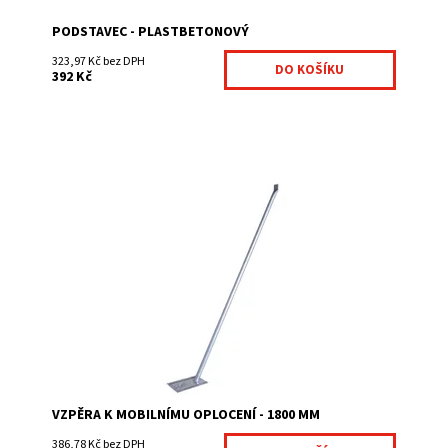
PODSTAVEC - PLASTBETONOVÝ
323,97 Kč bez DPH
392 Kč
Vzpěra slouží ke stabilizaci mobilního oplocení.
Dostupnost:
Na centrálním skladě
Kód:
MOBVZP1-359
VZPĚRA K MOBILNÍMU OPLOCENÍ - 1800 MM
386,78 Kč bez DPH