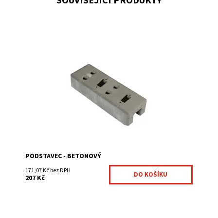
SOUVISEJÍCÍ PRODUKTY
Jedná se o betonový podstavec ze železobetonu se
šesti otvory umožňující 3 polohy mobilního plotu.
Betonový...
Dostupnost:
Na centrálním skladě
Kód:
MOBPODS1-351
PODSTAVEC - BETONOVÝ
171,07 Kč bez DPH
207 Kč