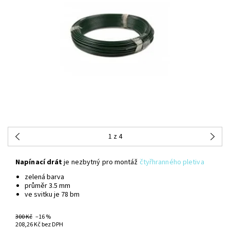
1
z 4
Napínací drát
je nezbytný pro montáž
čtyřhranného pletiva
zelená barva
průměr 3.5 mm
ve svitku je 78 bm
300 Kč
–16 %
NA CENTRÁLNÍM SKLADĚ
208,26 Kč bez DPH