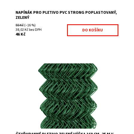
NAPÍNÁK PRO PLETIVO PVC STRONG POPLASTOVANÝ,
ZELENÝ
55 Kč
(–16 %)
38,02 Kč bez DPH
46 Kč
Obsah balení: v roli je 25 bm. čtyřhranné pletivo bez
napínacího drátu jednoduchá instalace ekonomická
varianta v jádru galvanizovaný drát...
Dostupnost:
Na centrálním skladě
Kód:
5025OPT160-171
Značka:
Fence consulting