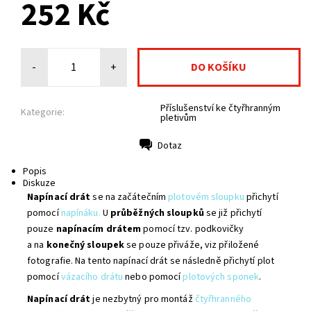
252 Kč
-
+
Příslušenství ke čtyřhranným
Kategorie:
pletivům
Dotaz
Tisk
Popis
Diskuze
N
apínací
drát
se na začátečním
plotovém sloupku
přichytí
pomocí
napínáku.
U
průběžných
sloupků
se již přichytí
pouze
napínacím
drátem
pomocí tzv. podkovičky
a na
konečný sloupek
se pouze přiváže, viz přiložené
fotografie. Na tento napínací drát se následně přichytí plot
pomocí
vázacího drátu
nebo pomocí
plotových sponek
.
Napínací
drát
je nezbytný pro montáž
čtyřhranného