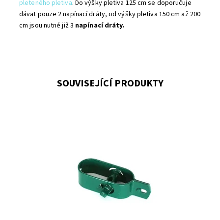
pleteného pletiva
. Do výšky pletiva 125 cm se doporučuje
dávat pouze 2 napínací dráty, od výšky pletiva 150 cm až 200
cm jsou nutné již 3
napínací dráty.
SOUVISEJÍCÍ PRODUKTY
Nutný komponent pro montáž ostnatého drátu. (někdy
také zvaný napínací strojek, nebo napínací mašinka)
Napínák se používá: k vypnutí ostnatého...
Dostupnost:
Na centrálním skladě
Kód:
7018339-150
Značka:
Fence consulting