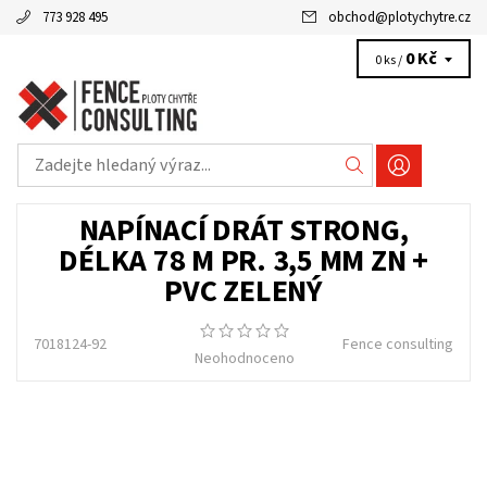
773 928 495
obchod
@
plotychytre.cz
0 Kč
0 ks /
NAPÍNACÍ DRÁT STRONG,
DÉLKA 78 M PR. 3,5 MM ZN +
PVC ZELENÝ
7018124-92
Fence consulting
Neohodnoceno