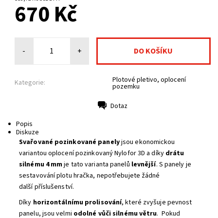
670 Kč
-
+
Plotové pletivo, oplocení
Kategorie:
pozemku
Dotaz
Tisk
Popis
Diskuze
Svařované pozinkované panely
jsou ekonomickou
variantou oplocení pozinkovaný Nylofor 3D a díky
drátu
silnému 4 mm
je tato varianta panelů
levnější
. S panely je
sestavování plotu hračka, nepotřebujete žádné
další příslušenství.
Díky
horizontálnímu prolisování
, které zvyšuje pevnost
panelu, jsou velmi
odolné vůči silnému větru
. Pokud