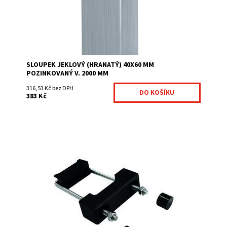
Kód:
SL406020-321
Značka:
Fence consulting
SLOUPEK JEKLOVÝ (HRANATÝ) 40X60 MM
POZINKOVANÝ V. 2000 MM
316,53 Kč bez DPH
383 Kč
Pomocí této příchytky se montují svařované panely bez
dalšího dodatečného příslušenství. Tato příchytka se
montuje bez zásahu do sloupku
Dostupnost:
Na centrálním skladě
Kód:
PRIPAN60X40-325
Značka:
Fence consulting