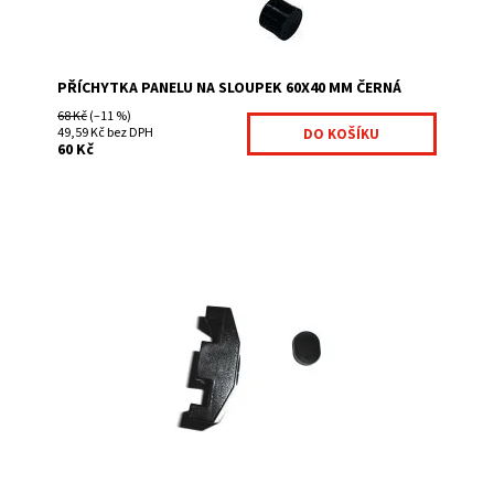
PŘÍCHYTKA PANELU NA SLOUPEK 60X40 MM ČERNÁ
68 Kč
(–11 %)
49,59 Kč bez DPH
60 Kč
nutné montážní příslušenství jednoduchá montáž pevné
uchycení pletiva ke sloupkům jeklovým (hranatým) 60x60
mm univerzálnost pro přichycení...
Dostupnost:
Na centrálním skladě
Kód:
7008758-123
Značka:
Betafence