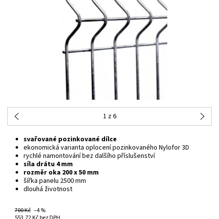
1
z 6
svařované pozinkované dílce
ekonomická varianta oplocení pozinkovaného Nylofor 3D
rychlé namontování bez dalšího příslušenství
síla drátu 4 mm
rozměr oka 200 x 50 mm
šířka panelu 2500 mm
dlouhá životnost
700 Kč
–4 %
NA CENTRÁLNÍM SKLADĚ
553,72 Kč bez DPH