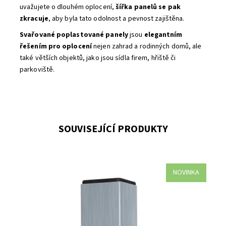
uvažujete o dlouhém oplocení,
šířka panelů se pak
zkracuje
, aby byla tato odolnost a pevnost zajištěna.
Svařované poplastované panely
jsou
elegantním
řešením pro oplocení
nejen zahrad a rodinných domů, ale
také větších objektů, jako jsou sídla firem, hřiště či
parkoviště.
SOUVISEJÍCÍ PRODUKTY
NOVINKA
sloupek jekl 40x60 mm žárově pozinkované nános ZN 240
g/m2 jednoduchá montáž pouze s příchytkou k panelu
60x40 mm
Dostupnost:
Na centrálním skladě