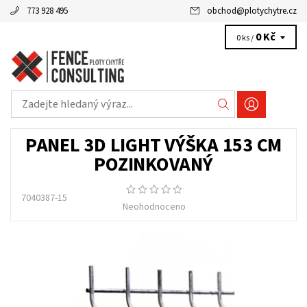
773 928 495
obchod
@
plotychytre.cz
0 Kč
0 ks /
PANEL 3D LIGHT VÝŠKA 153 CM
POZINKOVANÝ
7040387-15
Neohodnoceno