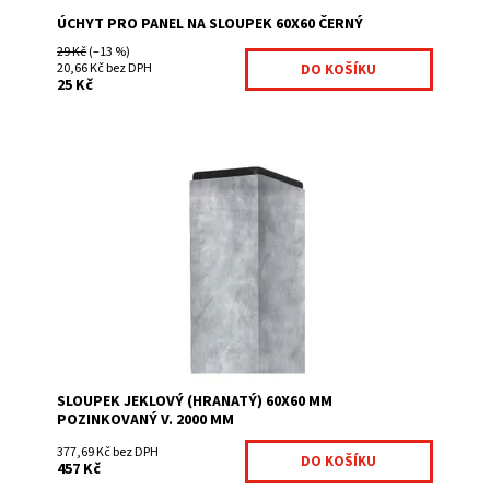
ÚCHYT PRO PANEL NA SLOUPEK 60X60 ČERNÝ
29 Kč
(–13 %)
20,66 Kč bez DPH
25 Kč
Čtyřhranné sloupky jsou vhodné zejména pro
uchycení svařovaných panelů. pro plot výšky 143 cm
a 153 cm nutná polyamidová příchytka mohutný...
Dostupnost:
Na centrálním skladě
Kód:
7009633-111
Značka:
Betafence
SLOUPEK JEKLOVÝ (HRANATÝ) 60X60 MM
POZINKOVANÝ V. 2000 MM
377,69 Kč bez DPH
457 Kč