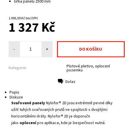
šířka panelu 2500 mm
NA CENTRÁLNÍM SKLADĚ
1 096,69 Kč bez DPH
1 327 Kč
-
+
Plotové pletivo, oplocení
Kategorie:
pozemku
Dotaz
Tisk
Popis
Diskuze
Svařované panely
Nylofor® 2D jsou extrémně pevné díky
užití tuhých svařovaných prutů ve spojitosti s dvojitými
horizontálními dráty. Nylofor® 2D je doporučn
jako
oplocení
pro aplikace, kde je bezpečnost nutná.