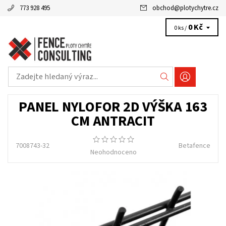
773 928 495
obchod
@
plotychytre.cz
0 Kč
0 ks /
PANEL NYLOFOR 2D VÝŠKA 163
CM ANTRACIT
7008743-32
Betafence
Neohodnoceno