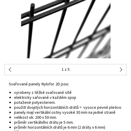
1
z 5
Svařované panely Nylofor 2D jsou:
vyrobeny z těžké svařované sítě
elektricky sařované v každém spoji
potažené polyesterem.
použití dvojitých horizontálních drátů = vysoce pevné pletivo
panely mají vertikální ostny vysoké 30 mm na jedné straně
velikost ok: 200 x 50 mm.
průměr vertikálního drátu je 5 mm.
průměr horizontálních drátů je 6 mm (2 dráty x 6 mm)