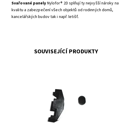
Svařované panely
Nylofor® 2D splňují ty nejvyšší nároky na
kvalitu a zabezpečení všech objektů od rodinných domů,
kancelářských budov tak i např. letišť.
SOUVISEJÍCÍ PRODUKTY
nutné montážní příslušenství jednoduchá montáž pevné
uchycení pletiva ke sloupkům jeklovým (hranatým) 60x60
mm univerzálnost pro přichycení...
Dostupnost:
Na centrálním skladě
Kód:
7008758-123
Značka:
Betafence