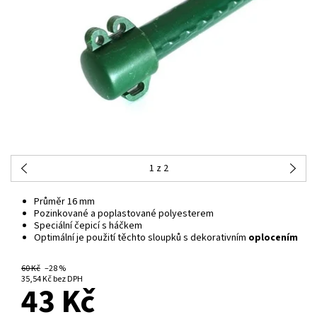
1
z 2
Průměr 16 mm
Pozinkované a poplastované polyesterem
Speciální čepicí s háčkem
Optimální je použití těchto sloupků s dekorativním
oplocením
60 Kč
–28 %
NA CENTRÁLNÍM SKLADĚ
35,54 Kč bez DPH
43 Kč