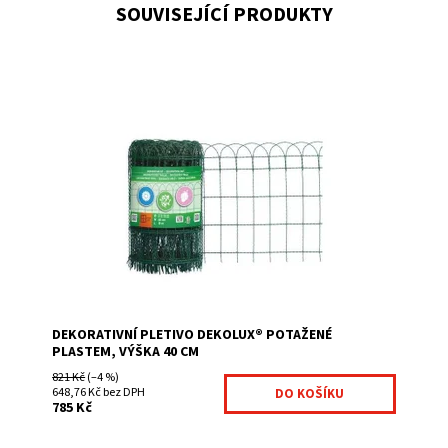
SOUVISEJÍCÍ PRODUKTY
vyrobeno z nízkouhlíkového ocelového drátu v jádře
je galvanizovaný drát alternativně splétané napínací
dráty zvlněné napínací dráty jsou na...
Dostupnost:
Na centrálním skladě
Kód:
7038264-35
Značka:
Betafence
DEKORATIVNÍ PLETIVO DEKOLUX® POTAŽENÉ
PLASTEM, VÝŠKA 40 CM
821 Kč
(–4 %)
648,76 Kč bez DPH
785 Kč