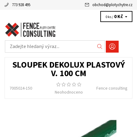
773 928 495
obchod
@
plotychytre.cz
0 Kč
0 ks /
SLOUPEK DEKOLUX PLASTOVÝ
V. 100 CM
7005024-150
Fence consulting
Neohodnoceno