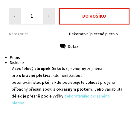
-
+
Kategorie:
Dekorativní pletené pletivo
Dotaz
Tisk
Popis
Diskuze
Víceúčelový
sloupek Dekolux
je vhodný zejména
pro
okrasné pletiva
, kde není žádoucí
betonování
sloupků
, a kde potřebujete volnost pro jeho
případný přesun spolu s
okrasným plotem
. Jeho variabilita
délek je přesně podle výšky
dekorativního okrasného
pletiva.