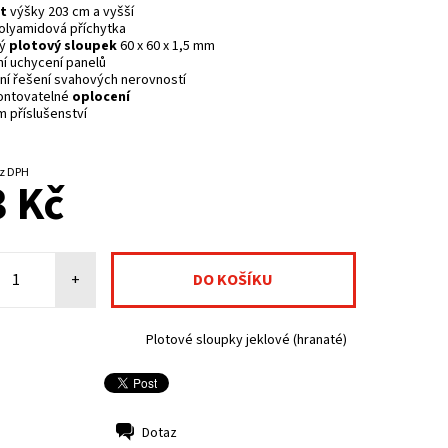
t
výšky 203 cm a vyšší
polyamidová
příchytka
ý
plotový sloupek
60 x 60 x 1,5 mm
ní uchycení panelů
ní řešení svahových nerovností
ntovatelné
oplocení
 příslušenství
%
NA CENTRÁLNÍM SKLADĚ
7 Kč bez DPH
 Kč
+
Plotové sloupky jeklové (hranaté)
Dotaz