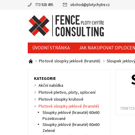
773 928 495
obchod
@
plotychytre.cz
ÚVODNÍ STRÁNKA
JAK NAKUPOVAT OPLOCEN
KONTAKTY
Plotové sloupky jeklové (hranaté)
Sloupek jeklový
KATEGORIE
Akční nabídka
Plotové pletivo, ploty, oplocení
Plotové sloupky kruhové
Plotové sloupky jeklové (hranaté)
7008715
Sloupky jeklové (hranaté) 60x60
Pozinkované
Sloupky jeklové (hranaté) 60x60
Zelené