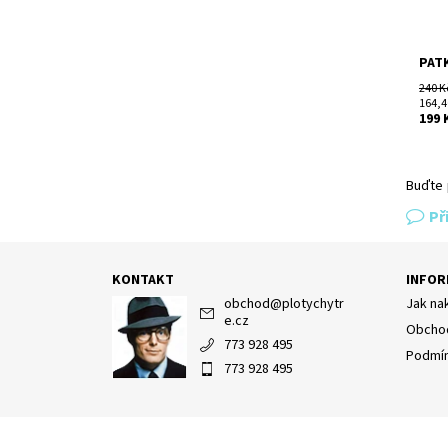
Znač
PAT
240 K
164,4
199 
Buďte 
Př
KONTAKT
INFOR
obchod
@
plotychytr
Jak na
e.cz
Obchod
773 928 495
Podmín
773 928 495