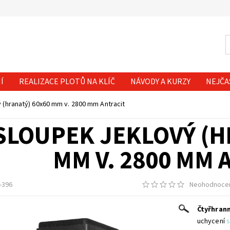
Í
REALIZACE PLOTŮ NA KLÍČ
NÁVODY A KURZY
NEJČA
 (hranatý) 60x60 mm v. 2800 mm Antracit
SLOUPEK JEKLOVÝ (H
MM V. 2800 MM 
-396
Neohodnoce
Čtyřhran
uchycení
s