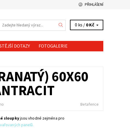
PŘIHLÁŠENÍ
0 ks /
0 Kč
STĚJŠÍ DOTAZY
FOTOGALERIE
RANATÝ) 60X60
ANTRACIT
no
Betafence
né sloupky
jsou vhodné zejména pro
vařovaných panelů.