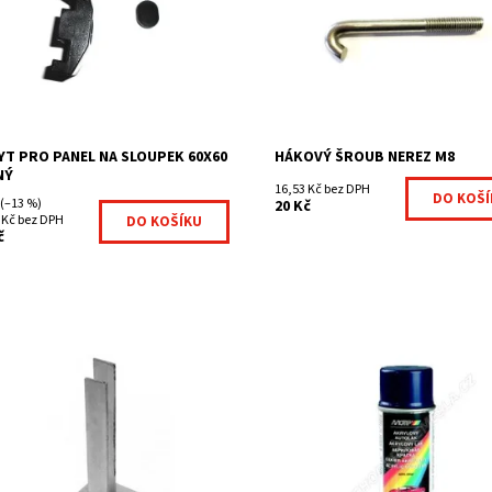
cení pletiva ke sloupkům jeklovým
sloupek obdélníkového profilu 4
natým) 60x60 mm univerzálnost pro
mm. Trhací matice k hákovému
ycení...
šroubu není součástí,...
upnost:
Na centrálním skladě
Dostupnost:
Na centrálním s
7008758-123
Kód:
HAK38-303
ka:
Betafence
Značka:
Fence consultin
YT PRO PANEL NA SLOUPEK 60X60
HÁKOVÝ ŠROUB NEREZ M8
NÝ
16,53 Kč bez DPH
(–13 %)
20 Kč
 Kč bez DPH
č
a pro sloupek se používá, pokud
Korekční spreje jsou výborné na f
ebujete sloupek připevnit k
úpravy po provedení montáží
nové podezdívce, základu. Patka
jakéhokoliv plotu na jednoducho
yři otvory na natloukací kotvy...
korekci vznikných škrábanců a od
Díky...
upnost:
Na centrálním skladě
100025A-313
Dostupnost:
Na centrálním s