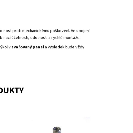
olnost proti mechanickému poškození. Ve spojení
inací účelnosti, odolnosti a rychlé montáže.
ýkoliv
svařovaný panel
a výsledek bude vždy
ODUKTY
Jedná se o trhací matici M8 k hákovému
a
šroubu na přichycení plotových panelů