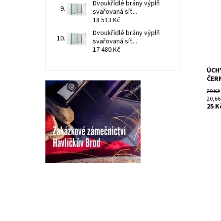
Dvoukřídlé brány výplň
uchy
svařovaná síť...
(hra
18 513 Kč
přich
Dvoukřídlé brány výplň
Dost
svařovaná síť...
Kód:
17 480 Kč
Znač
ÚCH
ČER
29 Kč
20,66
25 K
Patk
potř
beto
má čt
Dost
Kód: