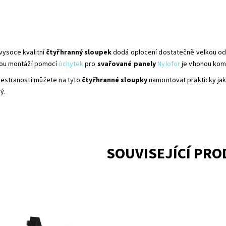
vysoce kvalitní
čtyřhranný sloupek
dodá oplocení dostatečně velkou od
lou montáží pomocí
úchytek
pro
svařované panely
Nylofor
je vhonou komb
šestranosti můžete na tyto
čtyřhranné
sloupky
namontovat prakticky jak
ý.
SOUVISEJÍCÍ PR
é montážní příslušenství
Hákový šroub M8 na
oduchá montáž pevné
přichycení plotových panelů 3D n