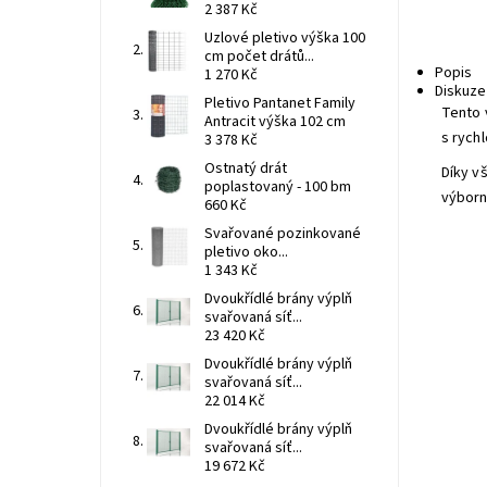
2 387 Kč
Uzlové pletivo výška 100
cm počet drátů...
Popis
1 270 Kč
Diskuze
Pletivo Pantanet Family
Tento 
Antracit výška 102 cm
s rych
3 378 Kč
Ostnatý drát
Díky v
poplastovaný - 100 bm
výborn
660 Kč
Svařované pozinkované
pletivo oko...
1 343 Kč
Dvoukřídlé brány výplň
svařovaná síť...
23 420 Kč
Dvoukřídlé brány výplň
svařovaná síť...
22 014 Kč
Dvoukřídlé brány výplň
svařovaná síť...
nutn
19 672 Kč
jedn