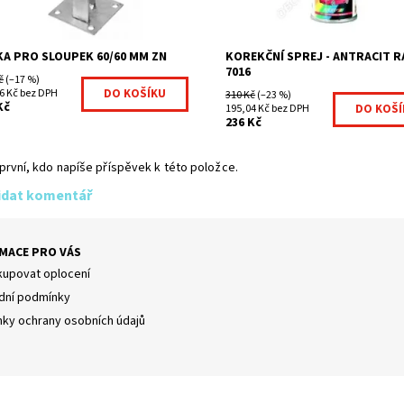
ka:
Fence consulting
Kód:
KOR02-304
KA PRO SLOUPEK 60/60 MM ZN
KOREKČNÍ SPREJ - ANTRACIT R
7016
č
(–17 %)
6 Kč bez DPH
310 Kč
(–23 %)
Kč
195,04 Kč bez DPH
236 Kč
první, kdo napíše příspěvek k této položce.
idat komentář
MACE PRO VÁS
kupovat oplocení
ní podmínky
ky ochrany osobních údajů