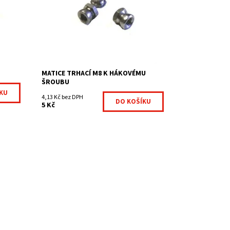
0×60
3D na sloupek obdélníkového profilu 40
× 60 mm.
Dostupnost:
Na centrálním skladě
kladě
Kód:
HAK38-302
Značka:
Fence consulting
g
MATICE TRHACÍ M8 K HÁKOVÉMU
ŠROUBU
4,13 Kč bez DPH
5 Kč
inální
u
řenin.
kladě