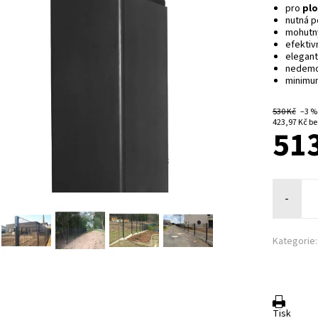
pro
plo
nutná 
mohutn
efektiv
elegant
nedemo
minimum
530 Kč
–3 
423,9
513
-
Kategorie:
Tisk