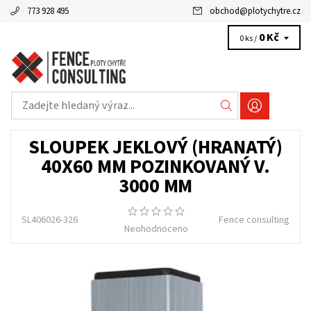
773 928 495
obchod
@
plotychytre.cz
0 Kč
0 ks /
SLOUPEK JEKLOVÝ (HRANATÝ)
40X60 MM POZINKOVANÝ V.
3000 MM
SL406026-326
Fence consulting
Neohodnoceno