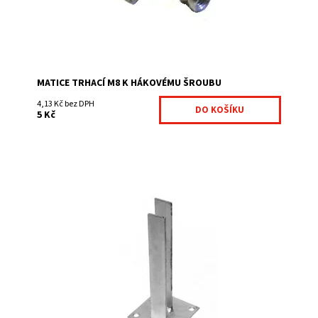
Značka:
Fence consulting
MATICE TRHACÍ M8 K HÁKOVÉMU ŠROUBU
4,13 Kč bez DPH
5 Kč
Patka pro sloupek se používá, pokud potřebujete
sloupek připevnit k betonové podezdívce, základu.
Patka má čtyři otvory na natloukací kotvy...
Dostupnost:
Na centrálním skladě
Kód:
100025A-312
Značka:
Fence consulting