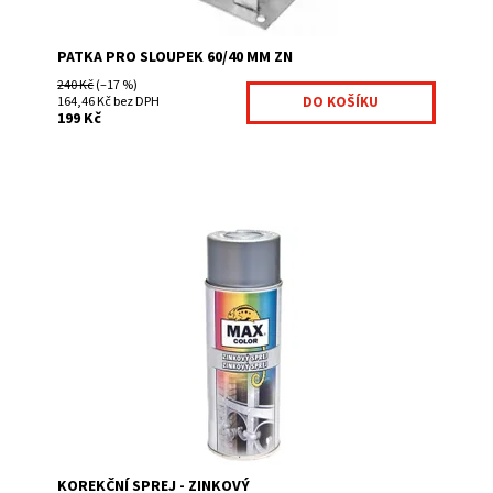
PATKA PRO SLOUPEK 60/40 MM ZN
240 Kč
(–17 %)
164,46 Kč bez DPH
199 Kč
Korekční spreje jsou výborné na finální úpravy po
provedení montáží jakéhokoliv plotu na jednoduchou
korekci vzniklých škrábanců a odřenin. Díky...
Dostupnost:
Na centrálním skladě
Kód:
KOR01-305
KOREKČNÍ SPREJ - ZINKOVÝ