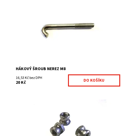
Hákový šroub M8 na přichycení plotových panelů 3D na
sloupek obdélníkového profilu 40×60 mm. Trhací matice k
hákovému šroubu není součástí,...
Dostupnost:
Na centrálním skladě
Kód:
HAK38-303
Značka:
Fence consulting
HÁKOVÝ ŠROUB NEREZ M8
16,53 Kč bez DPH
20 Kč
Jedná se o trhací matici M8 k hákovému šroubu na
přichycení plotových panelů 3D na sloupek
obdélníkového profilu 40 × 60 mm.
Dostupnost:
Na centrálním skladě
Kód:
HAK38-302