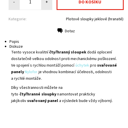
-
+
Kategorie:
Plotové sloupky jeklové (hranaté)
Dotaz
Tisk
Popis
Diskuze
Tento vysoce kvalitní
čtyřhranný sloupek
dodá oplocení
dostatečně velkou odolnost proti mechanickému poškození.
Ve spojení s rychlou montáží pomocí
úchytek
pro
svařované
panely
Nylofor
je vhodnou kombinací účelnosti, odolnosti
a rychlé montáže.
Díky všestrannosti můžete na
tyto
čtyřhranné
sloupky
namontovat prakticky
jakýkoliv
svařovaný panel
a výsledek bude vždy výborný.