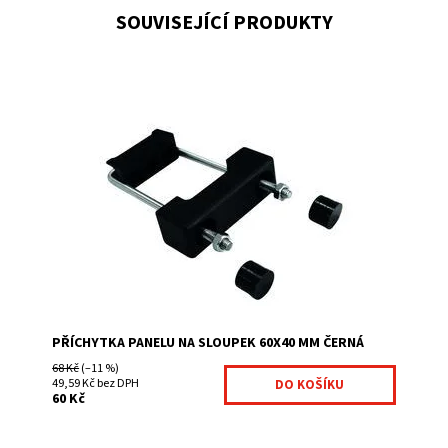
SOUVISEJÍCÍ PRODUKTY
Pomocí této příchytky se montují svařované panely bez
dalšího dodatečného příslušenství. Tato příchytka se
montuje bez zásahu do sloupku
Dostupnost:
Na centrálním skladě
Kód:
PRIPAN60X40-325
Značka:
Fence consulting
PŘÍCHYTKA PANELU NA SLOUPEK 60X40 MM ČERNÁ
68 Kč
(–11 %)
49,59 Kč bez DPH
60 Kč