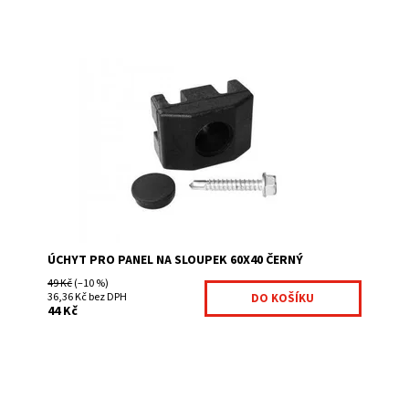
nutné montážní příslušenství jednoduchá montáž pevné
uchycení pletiva ke sloupkům jeklovým (hranatým) 60x40
mm univerzálnost pro přichycení...
Dostupnost:
Na centrálním skladě
Kód:
7008758-125
Značka:
Betafence
ÚCHYT PRO PANEL NA SLOUPEK 60X40 ČERNÝ
49 Kč
(–10 %)
36,36 Kč bez DPH
44 Kč