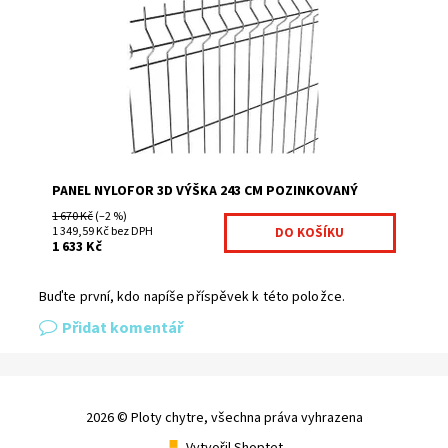
3D: Panely mají šířku 2500 mm a výšku od 630 do 2430
mm. Panely mají vertikální ostny o...
Dostupnost:
Na centrálním skladě
Kód:
7027380
Značka:
Fence consulting
PANEL NYLOFOR 3D VÝŠKA 243 CM POZINKOVANÝ
1 670 Kč
(–2 %)
1 349,59 Kč bez DPH
1 633 Kč
Buďte první, kdo napíše příspěvek k této položce.
Přidat komentář
2026 © Ploty chytre, všechna práva vyhrazena