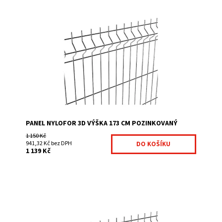
Pevné svařované pozinkované plotové panely Nylofor
3D: Panely mají šířku 2500 mm a výšku od 630 do 2430
mm. Panely mají vertikální ostny o...
Dostupnost:
Na centrálním skladě
Kód:
7027381
Značka:
Fence consulting
PANEL NYLOFOR 3D VÝŠKA 173 CM POZINKOVANÝ
1 150 Kč
941,32 Kč bez DPH
1 139 Kč
Pevné svařované pozinkované plotové panely Nylofor