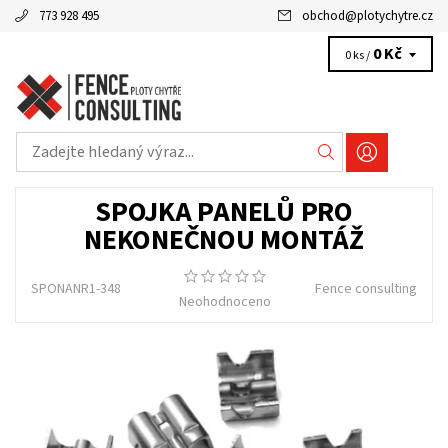
773 928 495
obchod
@
plotychytre.cz
0 Kč
0 ks /
SPOJKA PANELŮ PRO
NEKONEČNOU MONTÁŽ
SPONANR1-348
Fence consulting
Neohodnoceno