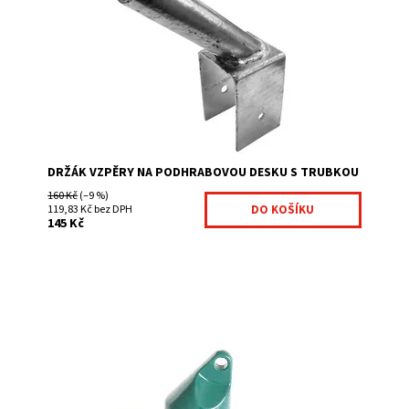
spojovacího materiálu. Tento držák využijete pokud
chcete dávát plotovou vzpěru na podhrabovou...
Dostupnost:
Na centrálním skladě
Kód:
100025A-306
Značka:
Fence consulting
DRŽÁK VZPĚRY NA PODHRABOVOU DESKU S TRUBKOU
160 Kč
(–9 %)
119,83 Kč bez DPH
145 Kč
Hlava vzpěry se používá při uchycení vzpěry na
podhrabovou desku, nebo využití vzpěry jako rozpěrné
tyče, tj. plotová vzpěra není zabetonovaná v...
Dostupnost:
Na centrálním skladě