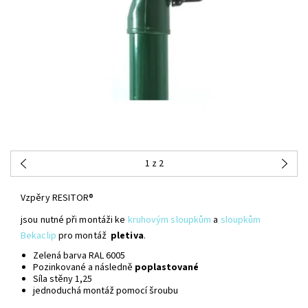
1
z 2
Vzpěry RESITOR®
jsou nutné při montáži ke
kruhovým sloupkům
a
sloupkům
Bekaclip
pro montáž
pletiva
.
Zelená barva RAL 6005
Pozinkované a následně
poplastované
Síla stěny 1,25
jednoduchá montáž pomocí šroubu