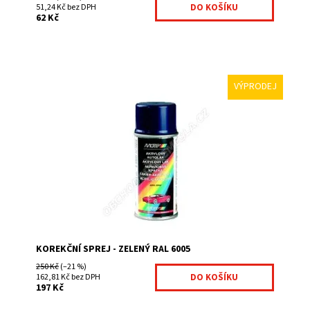
51,24 Kč bez DPH
62 Kč
VÝPRODEJ
Korekční spreje jsou výborné na finální úpravy po
provedení montáží jakéhokoliv plotu na jednoduchou
korekci vznikných škrábanců a odřenin. Díky...
Dostupnost:
Na centrálním skladě
Kód:
KOR01-303
KOREKČNÍ SPREJ - ZELENÝ RAL 6005
250 Kč
(–21 %)
162,81 Kč bez DPH
197 Kč