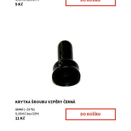
5 Kč
Krytka se používá k zakrytí hákového šroubu na vzpěře.
Dostupnost:
Na centrálním skladě
Kód:
KRY38-301
Značka:
Fence consulting
KRYTKA ŠROUBU VZPĚRY ČERNÁ
15 Kč
(–26 %)
9,09 Kč bez DPH
11 Kč