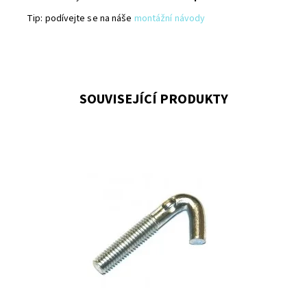
Tip: podívejte se na náše
montážní návody
SOUVISEJÍCÍ PRODUKTY
Šroub se používá pro uchycení vzpěry ke sloupku.
Dostupnost:
Na centrálním skladě
Kód:
HAK38-300
Značka:
Fence consulting