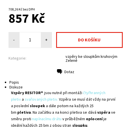
NA CENTRÁLNÍM SKLADĚ
708,26 Kč bez DPH
857 Kč
-
+
vzpěry ke sloupkům kruhovým
Kategorie:
Zelené
Dotaz
Tisk
Popis
Diskuze
Vzpěry RESITOR®
jsou nutné při montáži
čtyřhranných
pletiv
a
svařovaných pletiv.
Vzpěra se musí dát vždy na první
a poslední
sloupek
a dále potom na každých 25
bm
pletiva
. Na začátku a na konci pletiva se dává
vzpěra
ve
směru proti
napínacímu drátu
v průběžném
oplocení
je
ideální každých 25 bm z obou stran
sloupku
.