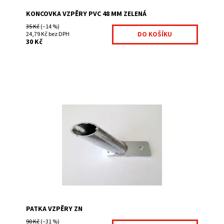
KONCOVKA VZPĚRY PVC 48 MM ZELENÁ
35 Kč
(–14 %)
24,79 Kč bez DPH
30 Kč
Patka vzpěry se používá, pokud potřebujete vzpěru
připevnit k betonové podezdívce, základu. Patka má dva
otvory na natloukací kotvy (závitové...
Dostupnost:
Na centrálním skladě
Kód:
100025A-310
Značka:
Fence consulting
PATKA VZPĚRY ZN
90 Kč
(–31 %)