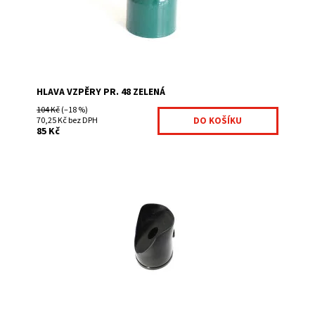
Kód:
HLVZPERY1-396
HLAVA VZPĚRY PR. 48 ZELENÁ
104 Kč
(–18 %)
70,25 Kč bez DPH
85 Kč
Koncovka se používá jako krytka vzpěry a pro uchycení
vzpěry ke sloupku.
Dostupnost:
Na centrálním skladě
Kód:
KRY38-299
Značka:
Fence consulting