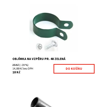
Objímka na vzpěru se používá při uchycení vzpěry k
plotovému sloupku. Nebo při využití vzpěry jako
rozpěrné tyče, tj. plotová vzpěra není...
Dostupnost:
Na centrálním skladě
Kód:
HLVZPERY1-402
OBJÍMKA NA VZPĚRU PR. 48 ZELENÁ
25 Kč
(–28 %)
14,88 Kč bez DPH
18 Kč
Držák vzpěry na podhrabovou desku dodáváme včetně