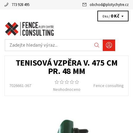
773 928 495
obchod
@
plotychytre.cz
0 Kč
0 ks /
TENISOVÁ VZPĚRA V. 475 CM
PR. 48 MM
7026661-367
Fence consulting
Neohodnoceno