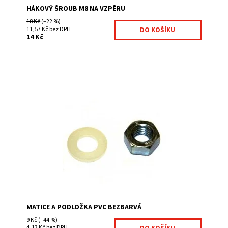
HÁKOVÝ ŠROUB M8 NA VZPĚRU
18 Kč
(–22 %)
11,57 Kč bez DPH
14 Kč
Matice a podložka se používá k hákového šroubu na
vzpěru.
Dostupnost:
Na centrálním skladě
Kód:
KRY38-302
Značka:
Fence consulting
MATICE A PODLOŽKA PVC BEZBARVÁ
9 Kč
(–44 %)
4,13 Kč bez DPH