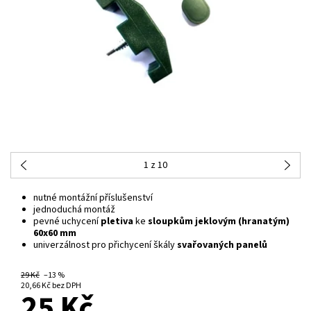
1
z 10
nutné montážní příslušenství
jednoduchá montáž
pevné uchycení
pletiva
ke
sloupkům jeklovým (hranatým)
60x60 mm
univerzálnost pro přichycení škály
svařovaných panelů
29 Kč
–13 %
NA CENTRÁLNÍM SKLADĚ
20,66 Kč bez DPH
25 Kč