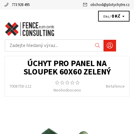
773 928 495
obchod
@
plotychytre.cz
0 Kč
0 ks /
ÚCHYT PRO PANEL NA
SLOUPEK 60X60 ZELENÝ
7008758-122
Betafence
Neohodnoceno