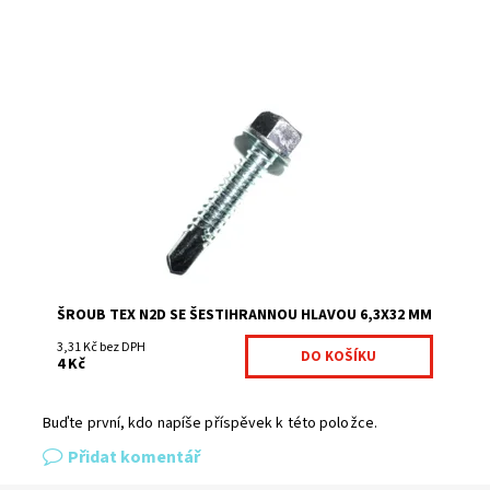
Samořezný šroub se používá v kombinaci s příchytkou 2D
na uchycení plotových panelů ke sloupkům čtvercového
profilu 60×60 mm.Délka šroubu: 32...
Dostupnost:
Na centrálním skladě
Kód:
HAK38-301
Značka:
Fence consulting
ŠROUB TEX N2D SE ŠESTIHRANNOU HLAVOU 6,3X32 MM
3,31 Kč bez DPH
4 Kč
Buďte první, kdo napíše příspěvek k této položce.
Přidat komentář