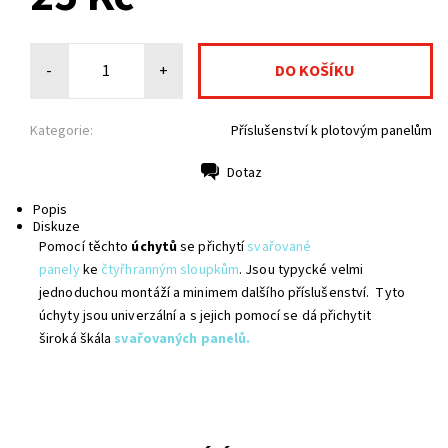
-
+
Kategorie:
Příslušenství k plotovým panelům
Dotaz
Tisk
Popis
Diskuze
Pomocí těchto
úchytů
se přichytí
svařované
panely
ke
čtyřhranným sloupkům
. Jsou typycké velmi
jednoduchou montáží a minimem dalšího příslušenství. Tyto
úchyty jsou univerzální a s jejich pomocí se dá přichytit
široká škála
svařovaných panelů.