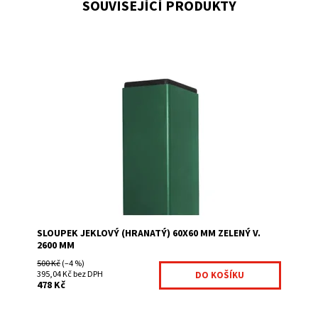
SOUVISEJÍCÍ PRODUKTY
Čtyřhranné sloupky jsou vhodné zejména pro
uchycení svařovaných panelů. pro plot výšky 203 cm
nutná polyamidová příchytka mohutný plotový...
Dostupnost:
Na centrálním skladě
Kód:
7008705-113
Značka:
Betafence
SLOUPEK JEKLOVÝ (HRANATÝ) 60X60 MM ZELENÝ V.
2600 MM
500 Kč
(–4 %)
395,04 Kč bez DPH
478 Kč