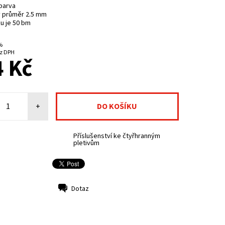
barva
 průměr 2.5 mm
ku je 50 bm
 %
NA CENTRÁLNÍM SKLADĚ
3 Kč bez DPH
 Kč
+
Příslušenství ke čtyřhranným
pletivům
Dotaz