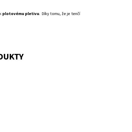
 k
plotovému pletivu
. Díky tomu, že je tenčí
ODUKTY