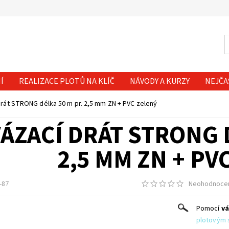
Í
REALIZACE PLOTŮ NA KLÍČ
NÁVODY A KURZY
NEJČA
drát STRONG délka 50 m pr. 2,5 mm ZN + PVC zelený
ÁZACÍ DRÁT STRONG 
2,5 MM ZN + PV
-87
Neohodnoce
Pomocí
vá
plotovým 