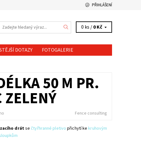
PŘIHLÁŠENÍ
0 ks /
0 Kč
STĚJŠÍ DOTAZY
FOTOGALERIE
DÉLKA 50 M PR.
C ZELENÝ
no
Fence consulting
zacího drát
se
čtyřhranné pletivo
přichytí ke
kruhovým
sloupkům