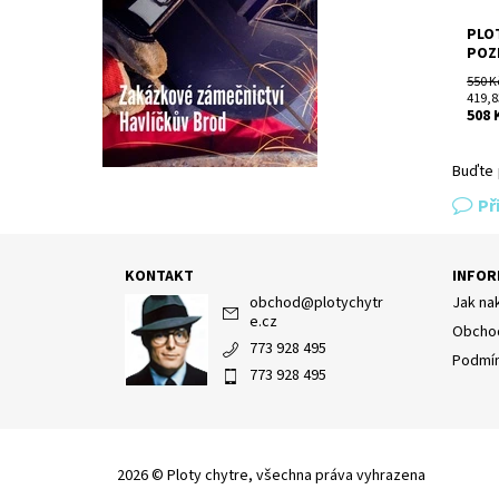
PLO
POZ
550 K
419,8
508 
Buďte 
Př
KONTAKT
INFOR
obchod
@
plotychytr
Jak na
e.cz
Obchod
773 928 495
Podmín
773 928 495
2026 © Ploty chytre, všechna práva vyhrazena