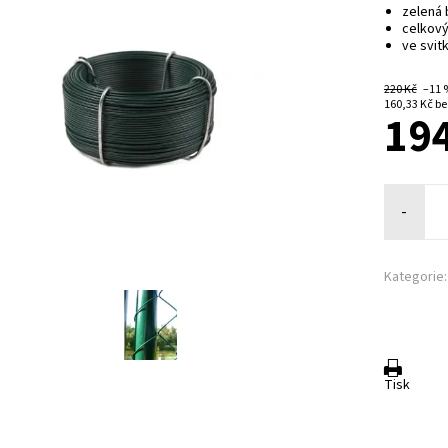
zelená 
celkový
ve svit
220 Kč
–11
160,3
194
-
Kategorie:
Tisk