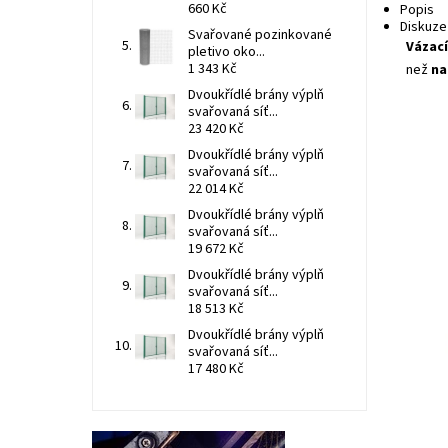
660 Kč
Popis
Diskuze
Svařované pozinkované
Vázací
pletivo oko...
1 343 Kč
než
na
Dvoukřídlé brány výplň
svařovaná síť...
23 420 Kč
Dvoukřídlé brány výplň
svařovaná síť...
22 014 Kč
Dvoukřídlé brány výplň
svařovaná síť...
19 672 Kč
Dvoukřídlé brány výplň
svařovaná síť...
18 513 Kč
výra
jedn
Dvoukřídlé brány výplň
přís
svařovaná síť...
BABY
17 480 Kč
Dost
Kód:
Znač