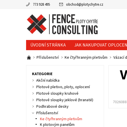
773 928 495
obchod
@
plotychytre.cz
ÚVODNÍ STRÁNKA
JAK NAKUPOVAT OPLOCEN
KONTAKTY
Příslušenství
Ke čtyřhranným pletivům
Vázací 
V
KATEGORIE
Akční nabídka
Plotové pletivo, ploty, oplocení
Plotové sloupky kruhové
Plotové sloupky jeklové (hranaté)
7026088
Podhrabové desky
Příslušenství
Ke čtyřhranným pletivům
K plotovým panelům