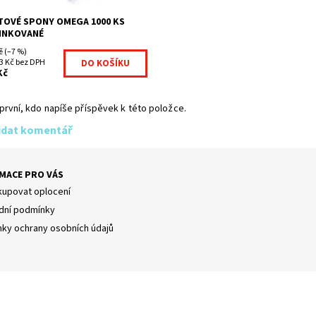
TOVÉ SPONY OMEGA 1000 KS
INKOVANÉ
č
(–7 %)
3 Kč bez DPH
Kč
první, kdo napíše příspěvek k této položce.
idat komentář
MACE PRO VÁS
kupovat oplocení
ní podmínky
ky ochrany osobních údajů