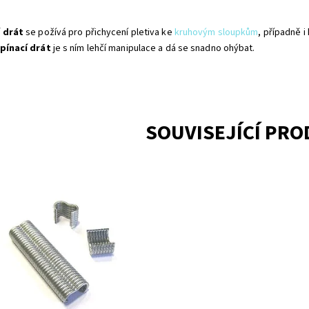
 drát
se požívá pro přichycení pletiva ke
kruhovým sloupkům
, případně i
pínací drát
je s ním lehčí manipulace a dá se snadno ohýbat.
SOUVISEJÍCÍ PR
zně zkracuje dobu montáže
oduchá manipulace montážní
lušenství na montáž použijte kleště
 Graf
upnost:
Na centrálním skladě
1000500-243
ka:
Fence consulting