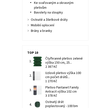
Ke svařovaným a okrasným
pletivům
Bavolety na sloupky
Ostnaté a žiletkové dráty
Mobilní oplocení
Brány a branky
TOP 10
Čtyřhranné pletivo zelené
výška 150 cm, 25...
2 387 Kč
Uzlové pletivo výška 100
cm počet drátů...
1 270 Kč
Pletivo Pantanet Family
Antracit výška 102 cm
3 378 Kč
Ostnatý drát
poplastovaný - 100 bm