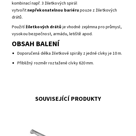
kombinací např. 3 žiletkových spirál
vytvořit
nepřekonatelnou bariéru
pouze z žiletkových
drátů.
Použití
žiletkových drátů
je vhodné zejémna pro průmysl,
vysokou bezpečnost, armádu, letiště apod.
OBSAH BALENÍ
Doporučená délka žiletkové spirály z jedné cívky je 10 m.
Přibližný rozměr roztažené cívky 620 mm.
SOUVISEJÍCÍ PRODUKTY
Bovolety se používají ke zvýšení bezpečnosti, kdy