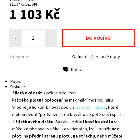
NA CENTRÁLNÍM SKLADĚ
911,57 Kč bez DPH
1 103 Kč
-
+
Kategorie:
Ostnaté a žiletkové dráty
Dotaz
Tisk
Popis
Diskuze
Žiletkový drát
zvyšuje odolnost
každého
plotu
i
oplocení
na maximální možnou míru.
Vhodné je ho kombinovat spolu s
ostnatými dráty
, které
mohou dvořit "podstavec", do kterého se poté uloží spirála
z
žiletkového drátu
. Spirála ze
žiletkového drátu
se
může kombinovat v několika variantách, lze ji použít
nad
plot
, na
přední stranu plotu
,
na střechu
, nebo můžete