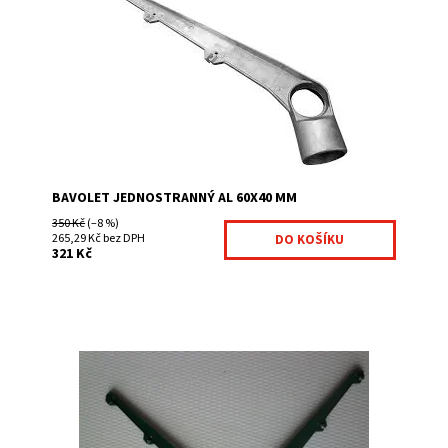
působí jako vrcholová ochrana. Na bavolety se většinou
dávají ostnaté dráty. K plotovému slouku...
Dostupnost:
Na centrálním skladě
Kód:
BAV111-309
Značka:
Fence consulting
BAVOLET JEDNOSTRANNÝ AL 60X40 MM
350 Kč
(–8 %)
265,29 Kč bez DPH
321 Kč
Dvoustranné bavolety slouží pro přichycení, jak
ostnatého drátu, tak spirálového žiletkového drátu.
Provedení AL + PVC RAL 6005 (ZELENÁ)
Dostupnost:
Na centrálním skladě