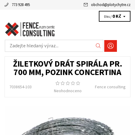
773 928 495
obchod
@
plotychytre.cz
0 Kč
0 ks /
ŽILETKOVÝ DRÁT SPIRÁLA PR.
700 MM, POZINK CONCERTINA
7038654-103
Fence consulting
Neohodnoceno