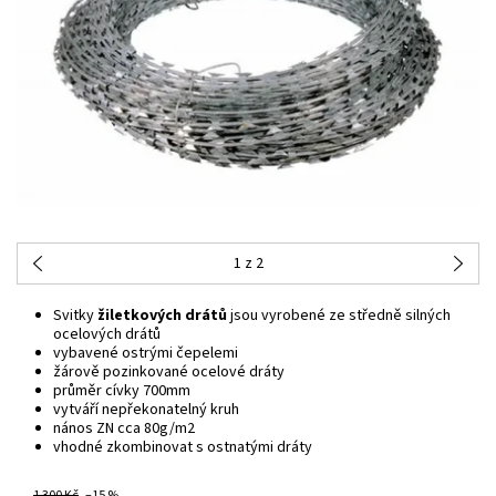
1
z 2
Svitky
žiletkových drátů
jsou vyrobené ze středně silných
ocelových drátů
vybavené ostrými čepelemi
žárově pozinkované ocelové dráty
průměr cívky 700mm
vytváří nepřekonatelný kruh
nános ZN cca 80g/m2
vhodné zkombinovat s
ostnatými dráty
1 300 Kč
–15 %