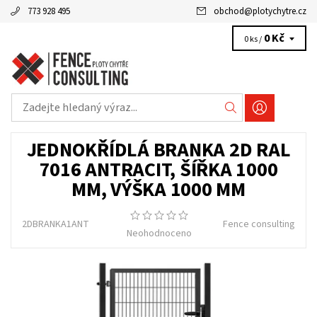
773 928 495
obchod
@
plotychytre.cz
0 Kč
0 ks /
JEDNOKŘÍDLÁ BRANKA 2D RAL
7016 ANTRACIT, ŠÍŘKA 1000
MM, VÝŠKA 1000 MM
2DBRANKA1ANT
Fence consulting
Neohodnoceno