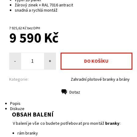
výplň 2D panel
žárový zinek + RAL 7016 antracit
snadná a rychlá montáž
NA CENTRÁLNÍM SKLADĚ
7 925,62 Kč bez DPH
9 590 Kč
-
+
Kategorie:
Zahradní plotové branky a brány
Dotaz
Tisk
Popis
Diskuze
OBSAH BALENÍ
V balení je vše co budete potřebovat pro montáž
branky
:
rám branky