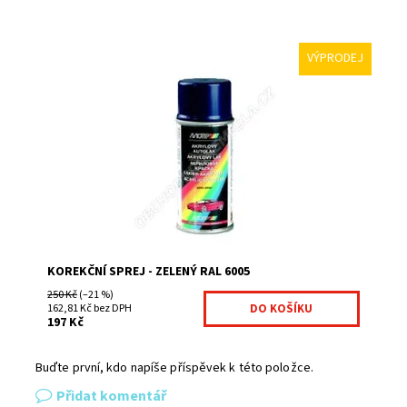
VÝPRODEJ
Korekční spreje jsou výborné na finální úpravy po
provedení montáží jakéhokoliv plotu na jednoduchou
korekci vznikných škrábanců a odřenin. Díky...
Dostupnost:
Na centrálním skladě
Kód:
KOR01-303
KOREKČNÍ SPREJ - ZELENÝ RAL 6005
250 Kč
(–21 %)
162,81 Kč bez DPH
197 Kč
Buďte první, kdo napíše příspěvek k této položce.
Přidat komentář