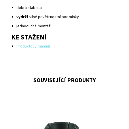
dobrá stabilita
vydrží
silné povětrnostní podmínky
jednoduchá montáž
KE STAŽENÍ
Produktový manuál
SOUVISEJÍCÍ PRODUKTY
Pomocí vázacího drát se čtyřhranné pletivo přichytí
ke kruhovým plotovým sloupkům zelená barva celkový
průměr 2.5 mm ve svitku je 50 bm