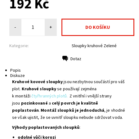
192 Kč
-
+
Kategorie:
Sloupky kruhové Zelené
Dotaz
Tisk
Popis
Diskuze
Kruhové kovové sloupky
jsou nezbytnou součástí pro váš
plot.
Kruhové sloupky
se používají zejména
k montáži
čtyřhranných plotů.
Z vnitřní i vnější strany
jsou
pozinkované
a
celý povrch je kvalitně
poplastován
.
Montáž sloupků je jednoduchá
, je vhodné
se však ujistit, že se uvnitř sloupku nebude sdržovat voda.
Výhody poplastovaných sloupků
:
odolné vůči korozi