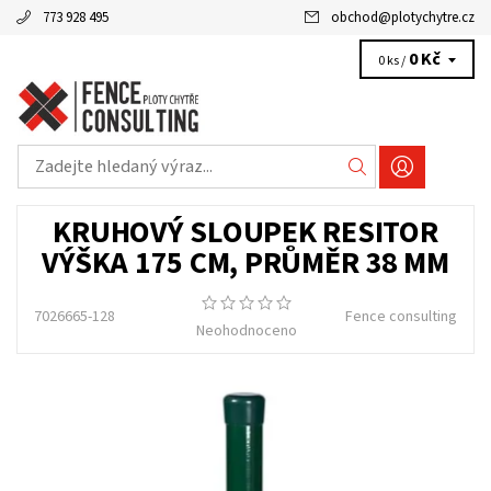
773 928 495
obchod
@
plotychytre.cz
0 Kč
0 ks /
KRUHOVÝ SLOUPEK RESITOR
VÝŠKA 175 CM, PRŮMĚR 38 MM
7026665-128
Fence consulting
Neohodnoceno