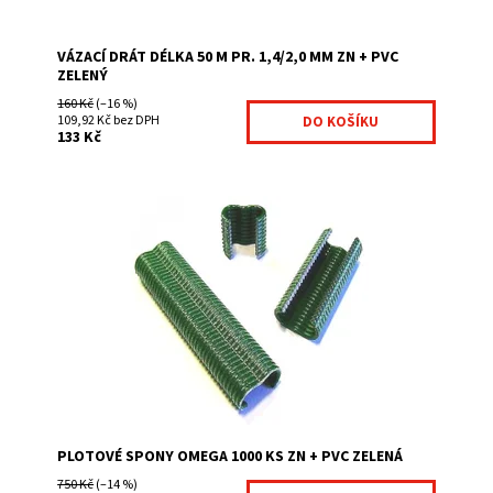
VÁZACÍ DRÁT DÉLKA 50 M PR. 1,4/2,0 MM ZN + PVC
ZELENÝ
160 Kč
(–16 %)
109,92 Kč bez DPH
133 Kč
výrazně zkracuje dobu montáže jednoduchá manipulace
montážní příslušenství na montáž použijte kleště BABY
Graf
Dostupnost:
Na centrálním skladě
Kód:
1000500-240
Značka:
Fence consulting
PLOTOVÉ SPONY OMEGA 1000 KS ZN + PVC ZELENÁ
750 Kč
(–14 %)