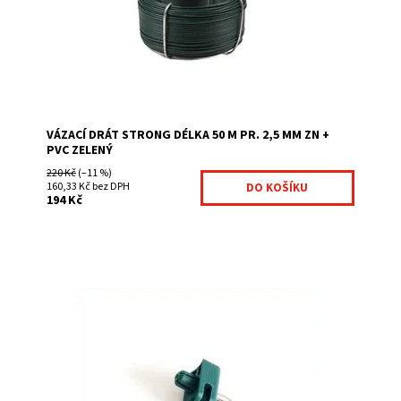
Dostupnost:
Na centrálním skladě
Kód:
7026088-87
Značka:
Fence consulting
VÁZACÍ DRÁT STRONG DÉLKA 50 M PR. 2,5 MM ZN +
PVC ZELENÝ
220 Kč
(–11 %)
160,33 Kč bez DPH
194 Kč
Příchytka drátu je plastová úchytka se skobou:
Zatloukací příchytka na drát zelená barva možnost
objednání od 1 ks
Dostupnost:
Na centrálním skladě
Kód:
7007672-155