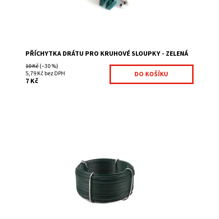
Značka:
Fence consulting
PŘÍCHYTKA DRÁTU PRO KRUHOVÉ SLOUPKY - ZELENÁ
10 Kč
(–30 %)
5,79 Kč bez DPH
7 Kč
Pomocí vázacího drát se čtyřhranné pletivo přichytí
ke kruhovým plotovým sloupkům zelená barva celkový
průměr 2.0 mm ve svitku je 50 bm
Dostupnost:
Na centrálním skladě
Kód:
7026088-84
Značka:
Fence consulting