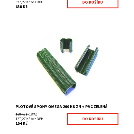
527,27 Kč bez DPH
638 Kč
výrazně zkracuje dobu montáže jednoduchá manipulace
montážní příslušenství na montáž použijte kleště BABY
Graf
Dostupnost:
Na centrálním skladě
Kód:
1000500-244
Značka:
Fence consulting
PLOTOVÉ SPONY OMEGA 200 KS ZN + PVC ZELENÁ
189 Kč
(–18 %)
127,27 Kč bez DPH
154 Kč