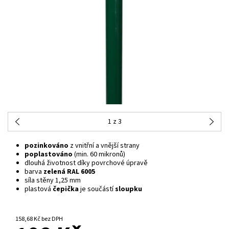
1
z 3
pozinkováno
z vnitřní a vnější strany
poplastováno
(min. 60 mikronů)
dlouhá životnost díky povrchové úpravě
barva
zelená RAL 6005
síla stěny 1,25 mm
plastová
čepička
je součástí
sloupku
NA CENTRÁLNÍM SKLADĚ
158,68 Kč bez DPH