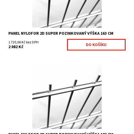
PANEL NYLOFOR 2D SUPER POZINKOVANÝ VÝŠKA 163 CM
1 720,66 Kč bez DPH
2 082 Kč
Svařované panely Nylofor 2D Super jsou: pevnější varianta
Nyloforu 2D průměr vertikálního drátu je 6 mm...
Dostupnost:
Na centrálním skladě
Kód:
7009094-252
Značka:
Betafence