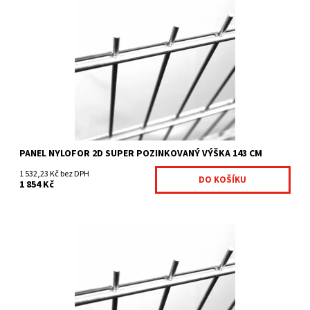
Svařované panely Nylofor 2D Super jsou: pevnější varianta
Nyloforu 2D průměr vertikálního drátu je 6 mm...
Dostupnost:
Na centrálním skladě
Kód:
7009094-250
Značka:
Betafence
PANEL NYLOFOR 2D SUPER POZINKOVANÝ VÝŠKA 143 CM
1 532,23 Kč bez DPH
1 854 Kč
Svařované panely Nylofor 2D Super jsou: pevnější varianta
Nyloforu 2D průměr vertikálního drátu je 6 mm...
Dostupnost:
Na centrálním skladě
Kód:
7009094-251
Značka:
Betafence