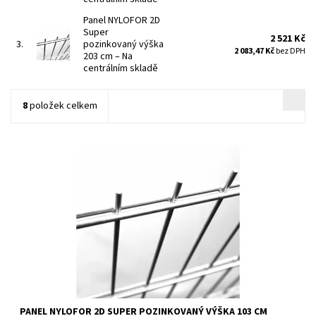
Panel NYLOFOR 2D
Super
2 521 Kč
3.
pozinkovaný výška
2 083,47 Kč
bez DPH
203 cm
–
Na
centrálním skladě
8
položek celkem
Svařované panely Nylofor 2D Super jsou: pevnější varianta
Nyloforu 2D průměr vertikálního drátu je 6 mm...
Dostupnost:
Na centrálním skladě
Kód:
7009094-248
Značka:
Betafence
PANEL NYLOFOR 2D SUPER POZINKOVANÝ VÝŠKA 103 CM