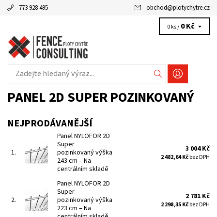
773 928 495
obchod
@
plotychytre.cz
0 Kč
0 ks /
PANEL 2D SUPER POZINKOVANÝ
NEJPRODÁVANĚJŠÍ
Panel NYLOFOR 2D
Super
3 004 Kč
1.
pozinkovaný výška
2 482,64 Kč
bez DPH
243 cm
–
Na
centrálním skladě
Panel NYLOFOR 2D
Super
2 781 Kč
2.
pozinkovaný výška
2 298,35 Kč
bez DPH
223 cm
–
Na
centrálním skladě