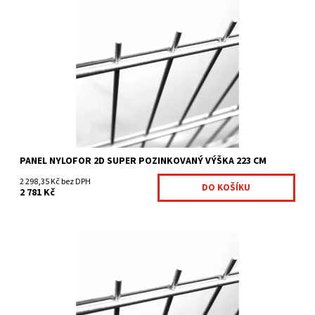
Svařované panely Nylofor 2D Super jsou: pevnější varianta
Nyloforu 2D průměr vertikálního drátu je 6 mm...
Dostupnost:
Na centrálním skladě
Kód:
7009094-254
Značka:
Betafence
PANEL NYLOFOR 2D SUPER POZINKOVANÝ VÝŠKA 223 CM
2 298,35 Kč bez DPH
2 781 Kč
Svařované panely Nylofor 2D Super jsou: pevnější varianta
Nyloforu 2D průměr vertikálního drátu je 6 mm...
Dostupnost:
Na centrálním skladě
Kód:
7009094-255
Značka:
Betafence