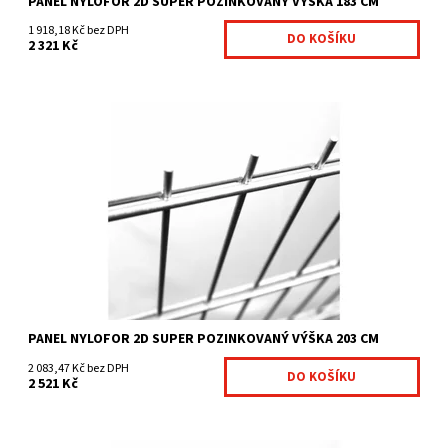
PANEL NYLOFOR 2D SUPER POZINKOVANÝ VÝŠKA 183 CM
1 918,18 Kč bez DPH
2 321 Kč
Svařované panely Nylofor 2D Super jsou: pevnější varianta
Nyloforu 2D průměr vertikálního drátu je 6 mm...
Dostupnost:
Na centrálním skladě
Kód:
7009094-253
Značka:
Betafence
PANEL NYLOFOR 2D SUPER POZINKOVANÝ VÝŠKA 203 CM
2 083,47 Kč bez DPH
2 521 Kč