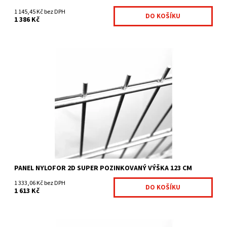
1 145,45 Kč bez DPH
1 386 Kč
Svařované panely Nylofor 2D Super jsou: pevnější varianta
Nyloforu 2D průměr vertikálního drátu je 6 mm...
Dostupnost:
Na centrálním skladě
Kód:
7009094-249
Značka:
Betafence
PANEL NYLOFOR 2D SUPER POZINKOVANÝ VÝŠKA 123 CM
1 333,06 Kč bez DPH
1 613 Kč