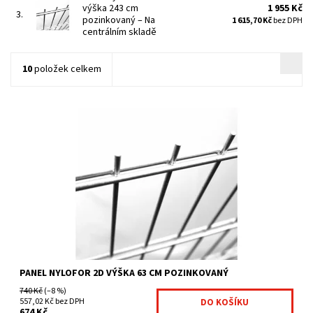
výška 243 cm
1 955 Kč
3.
pozinkovaný
–
Na
1 615,70 Kč
bez DPH
centrálním skladě
10
položek celkem
ěžké svařované sítě pozinkované vysoce pevné panely vertikální
ostny vysoké 30 mm na jedné straně velikost...
Dostupnost:
Na centrálním skladě
Kód:
4011961-22
Značka:
Fence consulting
PANEL NYLOFOR 2D VÝŠKA 63 CM POZINKOVANÝ
740 Kč
(–8 %)
557,02 Kč bez DPH
674 Kč