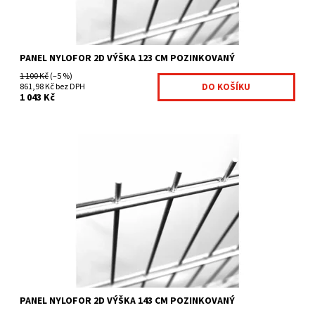
PANEL NYLOFOR 2D VÝŠKA 123 CM POZINKOVANÝ
1 100 Kč
(–5 %)
861,98 Kč bez DPH
1 043 Kč
těžké svařované sítě pozinkované vysoce pevné panely
vertikální ostny vysoké 30 mm na jedné straně velikost...
Dostupnost:
Na centrálním skladě
Kód:
4011963-24
Značka:
Fence consulting
PANEL NYLOFOR 2D VÝŠKA 143 CM POZINKOVANÝ