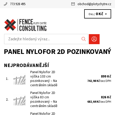
773 928 495
obchod
@
plotychytre.cz
0 Kč
0 ks /
PANEL NYLOFOR 2D POZINKOVANÝ
NEJPRODÁVANĚJŠÍ
Panel Nylofor 2D
výška 103 cm
899 Kč
1.
pozinkovaný
–
Na
742,98 Kč
bez DPH
centrálním skladě
Panel Nylofor 2D
výška 83 cm
826 Kč
2.
pozinkovaný
–
Na
682,64 Kč
bez DPH
centrálním skladě
Panel Nylofor 2D