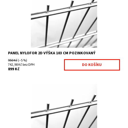
Dostupnost:
Na centrálním skladě
Kód:
4011961-25
Značka:
Fence consulting
PANEL NYLOFOR 2D VÝŠKA 103 CM POZINKOVANÝ
950 Kč
(–5 %)
742,98 Kč bez DPH
899 Kč
těžké svařované sítě pozinkované vysoce pevné panely
vertikální ostny vysoké 30 mm na jedné straně velikost...
Dostupnost:
Na centrálním skladě
Kód:
4011962-23
Značka:
Fence consulting