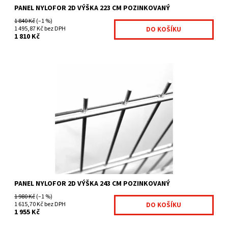
PANEL NYLOFOR 2D VÝŠKA 223 CM POZINKOVANÝ
1 840 Kč
(–1 %)
1 495,87 Kč bez DPH
1 810 Kč
těžké svařované sítě pozinkované vysoce pevné panely
vertikální ostny vysoké 30 mm na jedné straně velikost...
Dostupnost:
Na centrálním skladě
Kód:
4011966-29
Značka:
Fence consulting
PANEL NYLOFOR 2D VÝŠKA 243 CM POZINKOVANÝ
1 980 Kč
(–1 %)
1 615,70 Kč bez DPH
1 955 Kč