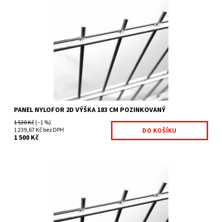
těžké svařované sítě pozinkované vysoce pevné panely
vertikální ostny vysoké 30 mm na jedné straně velikost...
Dostupnost:
Na centrálním skladě
Kód:
4011965-26
Značka:
Fence consulting
PANEL NYLOFOR 2D VÝŠKA 183 CM POZINKOVANÝ
1 530 Kč
(–1 %)
1 239,67 Kč bez DPH
1 500 Kč
těžké svařované sítě pozinkované vysoce pevné panely
vertikální ostny vysoké 30 mm na jedné straně velikost...
Dostupnost:
Na centrálním skladě
Kód:
4011966-27
Značka:
Fence consulting