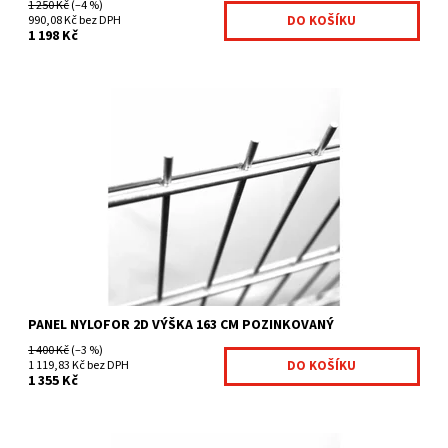
1 250 Kč
(–4 %)
990,08 Kč bez DPH
1 198 Kč
těžké svařované sítě pozinkované vysoce pevné panely
vertikální ostny vysoké 30 mm na jedné straně velikost...
Dostupnost:
Na centrálním skladě
Kód:
4011964-25
Značka:
Fence consulting
PANEL NYLOFOR 2D VÝŠKA 163 CM POZINKOVANÝ
1 400 Kč
(–3 %)
1 119,83 Kč bez DPH
1 355 Kč