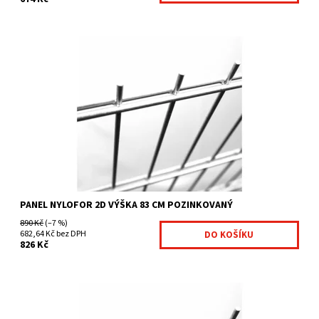
ěžké svařované sítě pozinkované vysoce pevné panely vertikální
ostny vysoké 30 mm na jedné straně velikost...
Dostupnost:
Na centrálním skladě
Kód:
4011961-23
Značka:
Fence consulting
PANEL NYLOFOR 2D VÝŠKA 83 CM POZINKOVANÝ
890 Kč
(–7 %)
682,64 Kč bez DPH
826 Kč
těžké svařované sítě pozinkované vysoce pevné panely
vertikální ostny vysoké 30 mm na jedné straně velikost...