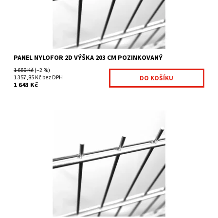
PANEL NYLOFOR 2D VÝŠKA 203 CM POZINKOVANÝ
1 680 Kč
(–2 %)
1 357,85 Kč bez DPH
1 643 Kč
těžké svařované sítě pozinkované vysoce pevné panely
vertikální ostny vysoké 30 mm na jedné straně velikost...
Dostupnost:
Na centrálním skladě
Kód:
4011966-28
Značka:
Fence consulting