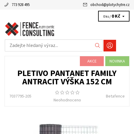
773 928 495
obchod
@
plotychytre.cz
0 Kč
0 ks /
AKCE
NOVINKA
PLETIVO PANTANET FAMILY
ANTRACIT VÝŠKA 152 CM
7037795-205
Betafence
Neohodnoceno