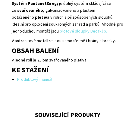
Systém Pantanet&reg;
je úplný systém skládající se
ze
svařovaného
, galvanizovaného a plastem
potaženého
pletiva
v rolích a přizpůsobených sloupků.
Ideální pro oplocení soukromých zahrad a parků. Vhodné pro
jednoduchou montáž jsou
plotové sloupky Becaklip.
V antracitové metalíze jsou samozřejmě i brány a branky.
OBSAH BALENÍ
V jedné roli je 25 bm svařovaného pletiva.
KE STAŽENÍ
Produktový manuál
SOUVISEJÍCÍ PRODUKTY