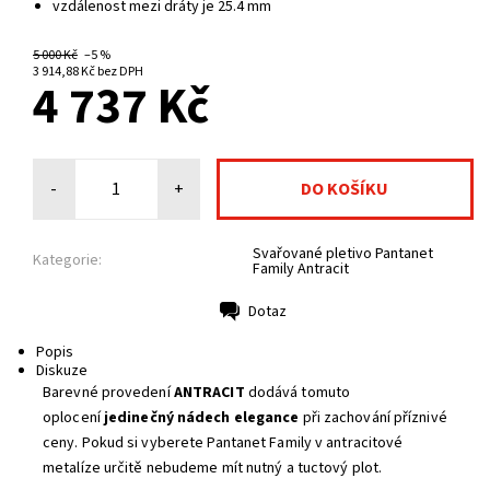
vzdálenost mezi dráty je 25.4 mm
5 000 Kč
–5 %
NA CENTRÁLNÍM SKLADĚ
3 914,88 Kč bez DPH
4 737 Kč
-
+
Svařované pletivo Pantanet
Kategorie:
Family Antracit
Dotaz
Tisk
Popis
Diskuze
Barevné provedení
ANTRACIT
dodává tomuto
oplocení
jedinečný nádech elegance
při zachování příznivé
ceny. Pokud si vyberete Pantanet Family v antracitové
metalíze určitě nebudeme mít nutný a tuctový plot.