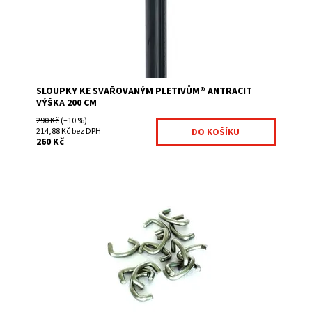
Kód:
7040377-211
Značka:
Betafence
SLOUPKY KE SVAŘOVANÝM PLETIVŮM® ANTRACIT
VÝŠKA 200 CM
290 Kč
(–10 %)
214,88 Kč bez DPH
260 Kč
Pomocí těchto spon se přichytí svařované
pletivo ke sloupku Becalip. síla spony je 3,5 mm
nerezové provedení vhodné pro velice rychlou montáž...
Dostupnost:
Na centrálním skladě
Kód:
7008059-126
Značka:
Fence consulting