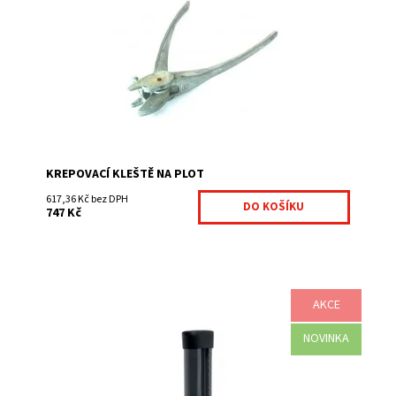
pletiv: montážní příslušenství jednoduchá manipulace
nutné pro vypnutí svařovaných pletiv
Dostupnost:
Na centrálním skladě
Kód:
7009666-175
Značka:
Fence consulting
KREPOVACÍ KLEŠTĚ NA PLOT
617,36 Kč bez DPH
747 Kč
AKCE
Sloupky ke svařovaným pletivům; antracit jsou vhodné
NOVINKA
zejména pro montáž svařovaných pletiv a čtyřhranných
pletiv. Kruhové svařované sloupky s...
Dostupnost:
Na centrálním skladě