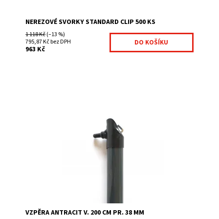
NEREZOVÉ SVORKY STANDARD CLIP 500 KS
1 118 Kč
(–13 %)
795,87 Kč bez DPH
963 Kč
Vzpěry RESITOR® jsou nutné při montáži ke kruhovým
sloupkům a sloupkům Bekaclip pro montáž pletiva.
Antracitová barva RAL 7016 Pozinkované a...
Dostupnost:
Na centrálním skladě
Kód:
7026659-135
Značka:
Fence consulting
VZPĚRA ANTRACIT V. 200 CM PR. 38 MM