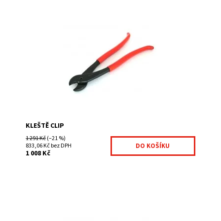
Kleště Bekaclip jsou vhodné: pro rychlou motáž
pro plotové sloupky s "montážním nosem"
pro svařované pletiva jedná se o montážní...
Dostupnost:
Na centrálním skladě
Kód:
7009667-174
Značka:
Fence consulting
KLEŠTĚ CLIP
1 291 Kč
(–21 %)
833,06 Kč bez DPH
1 008 Kč
Krepovací kleště využijete při montáži svařovaných