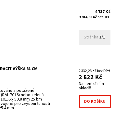
4 737 Kč
3 914,88 Kč
bez DPH
Stránka
1/1
RACIT VÝŠKA 81 CM
2 332,23 Kč bez DPH
2 822 Kč
Na centrálním
skladě
izováno a potažené
(RAL 7016) nebo zelená
 101,6 x 50,8 mm 25 bm
dvojené pro zvýšení tuhosti
 25.4 mm