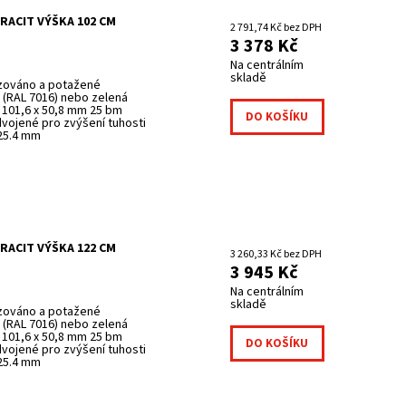
RACIT VÝŠKA 102 CM
2 791,74 Kč bez DPH
3 378 Kč
Na centrálním
skladě
izováno a potažené
(RAL 7016) nebo zelená
 101,6 x 50,8 mm 25 bm
dvojené pro zvýšení tuhosti
 25.4 mm
RACIT VÝŠKA 122 CM
3 260,33 Kč bez DPH
3 945 Kč
Na centrálním
skladě
izováno a potažené
(RAL 7016) nebo zelená
 101,6 x 50,8 mm 25 bm
dvojené pro zvýšení tuhosti
 25.4 mm