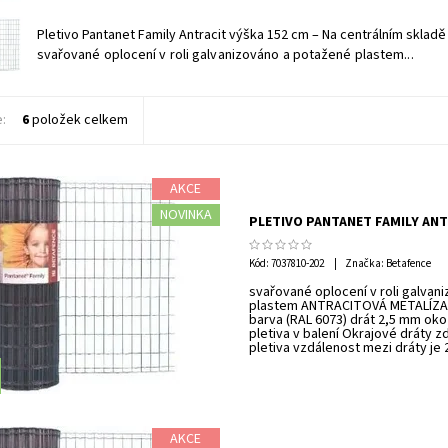
Pletivo Pantanet Family Antracit výška 152 cm
–
Na centrálním skladě
svařované oplocení v roli galvanizováno a potažené plastem...
e:
6
položek celkem
AKCE
NOVINKA
PLETIVO PANTANET FAMILY ANT
Kód:
7037810-202
Značka: Betafence
svařované oplocení v roli galvan
plastem ANTRACITOVÁ METALÍZA 
barva (RAL 6073) drát 2,5 mm oko
pletiva v balení Okrajové dráty z
pletiva vzdálenost mezi dráty je
AKCE