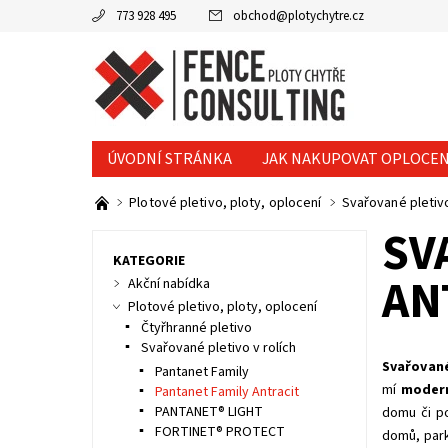
773 928 495
obchod
@
plotychytre.cz
ÚVODNÍ STRÁNKA
JAK NAKUPOVAT OPLOCEN
KONTAKTY
Plotové pletivo, ploty, oplocení
Svařované pletivo
SV
KATEGORIE
AN
Akční nabídka
Plotové pletivo, ploty, oplocení
Čtyřhranné pletivo
Svařované pletivo v rolích
Svařované
Pantanet Family
mí
modern
Pantanet Family Antracit
PANTANET® LIGHT
domu či po
FORTINET® PROTECT
domů, park