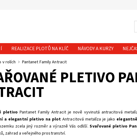
Í
REALIZACE PLOTŮ NA KLÍČ
NÁVODY A KURZY
NEJČA
 v rolích
Pantanet Family Antracit
AŘOVANÉ PLETIVO PA
TRACIT
 pletivo
Pantanet Family Antracit je nově vyvinutá antracitová metalíz
í a elegantní
pletivo na plot
Antracitová metalíza je jako
elegantně
zemku zcela jiný rozměr a výrazně Vás odliší.
Svařované pletivo Pan
ů, zahrad a veřejného prostranství.