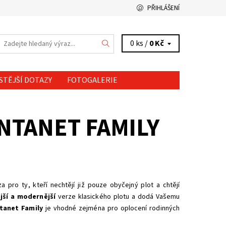
PŘIHLÁŠENÍ
0 ks /
0 Kč
STĚJŠÍ DOTAZY
FOTOGALERIE
NTANET FAMILY
a pro ty, kteří nechtějí již pouze obyčejný plot a chtějí
jší a modernější
verze klasického plotu a dodá Vašemu
tanet Family
je vhodné zejména pro oplocení rodinných