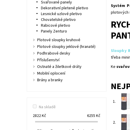
Svařované panely
Systém P
Dekorativní pletené pletivo
plotových 
Lesnické uzlové pletivo
Chovatelské pletivo
RYCH
Rabicové pletivo
Panely Zenturo
PAN
Plotové sloupky kruhové
Plotové sloupky jeklové (hranaté)
Sloupky B
Podhrabové desky
třeba mini
Příslušenství
Ostnaté a žiletkové dráty
Ke
svařov
Mobilní oplocení
Brány a branky
NEJ
1.
Na skladě
2822
Kč
6255
Kč
2.