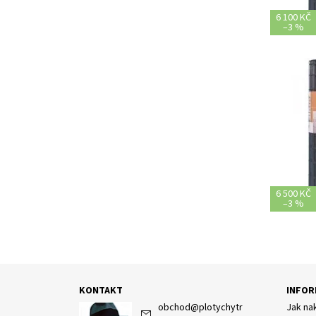
6 100 KČ
–
3 %
6 500 KČ
–
3 %
KONTAKT
INFOR
obchod
@
plotychytr
Jak na