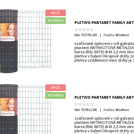
AKCE
NOVINKA
PLETIVO PANTANET FAMILY ANT
Kód:
7037795-205
Značka: Betafence
svařované oplocení v roli galvan
plastem ANTRACITOVÁ METALÍZA 
barva (RAL 6073) drát 2,5 mm oko
pletiva v balení Okrajové dráty z
pletiva vzdálenost mezi dráty je
AKCE
NOVINKA
PLETIVO PANTANET FAMILY ANT
Kód:
7037812-206
Značka: Betafence
svařované oplocení v roli galvan
plastem ANTRACITOVÁ METALÍZA 
barva (RAL 6073) drát 2,5 mm oko
pletiva v balení Okrajové dráty z