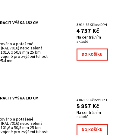
RACIT VÝŠKA 152 CM
3 914,88 Kč bez DPH
4 737 Kč
Na centrálním
skladě
izováno a potažené
(RAL 7016) nebo zelená
 101,6 x 50,8 mm 25 bm
dvojené pro zvýšení tuhosti
 25.4 mm
RACIT VÝŠKA 183 CM
4 840,50 Kč bez DPH
5 857 Kč
Na centrálním
skladě
izováno a potažené
(RAL 7016) nebo zelená
 101,6 x 50,8 mm 25 bm
dvojené pro zvýšení tuhosti