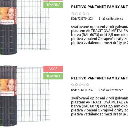
NOVINKA
PLETIVO PANTANET FAMILY ANT
Kód:
7037794-203
Značka: Betafence
svařované oplocení v roli galvan
plastem ANTRACITOVÁ METALÍZA 
barva (RAL 6073) drát 2,5 mm oko
pletiva v balení Okrajové dráty z
pletiva vzdálenost mezi dráty je
AKCE
NOVINKA
PLETIVO PANTANET FAMILY ANT
Kód:
7037811-204
Značka: Betafence
svařované oplocení v roli galvan
plastem ANTRACITOVÁ METALÍZA 
barva (RAL 6073) drát 2,5 mm oko
pletiva v balení Okrajové dráty z
pletiva vzdálenost mezi dráty je