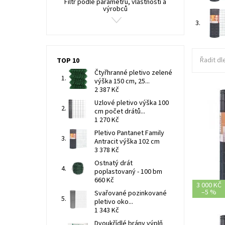
Filtr podle parametrů, vlastností a
výrobců
3.
Řadit dl
TOP 10
Čtyřhranné pletivo zelené
výška 150 cm, 25...
2 387 Kč
Uzlové pletivo výška 100
cm počet drátů...
1 270 Kč
Pletivo Pantanet Family
Antracit výška 102 cm
3 378 Kč
Ostnatý drát
poplastovaný - 100 bm
660 Kč
3 000 KČ
–
5 %
Svařované pozinkované
pletivo oko...
1 343 Kč
Dvoukřídlé brány výplň