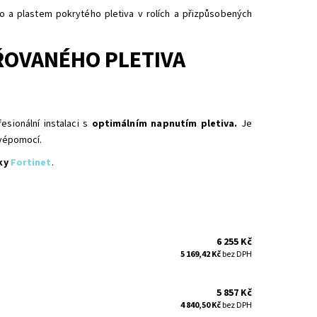
o a plastem pokrytého pletiva v rolích a přizpůsobených
ŘOVANÉHO PLETIVA
sionální instalaci s
optimálním napnutím pletiva.
Je
svépomocí.
ky
Fortinet
.
6 255 Kč
5 169,42 Kč
bez DPH
5 857 Kč
4 840,50 Kč
bez DPH