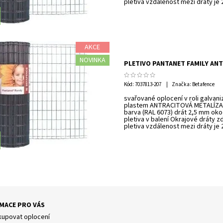
pletiva vzdálenost mezi dráty je
AKCE
NOVINKA
PLETIVO PANTANET FAMILY ANT
Kód:
7037813-207
Značka: Betafence
svařované oplocení v roli galvan
plastem ANTRACITOVÁ METALÍZA 
barva (RAL 6073) drát 2,5 mm oko
pletiva v balení Okrajové dráty z
pletiva vzdálenost mezi dráty je
MACE PRO VÁS
kupovat oplocení