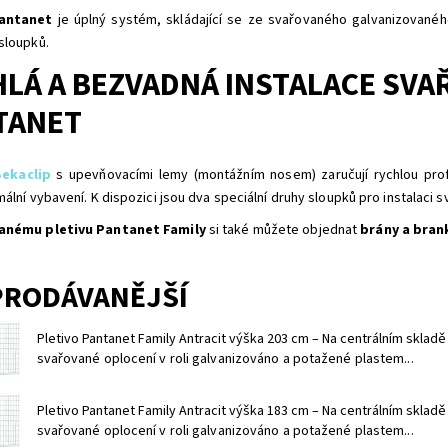
antanet
je úplný systém, skládající se ze svařovaného galvanizovanéh
sloupků.
LÁ A BEZVADNÁ INSTALACE SVA
TANET
ekaclip
s upevňovacími lemy (montážním nosem) zaručují rychlou profe
mální vybavení. K dispozici jsou dva speciální druhy sloupků pro instalaci 
anému pletivu Pantanet Family
si také můžete objednat
brány a bran
PRODÁVANĚJŠÍ
Pletivo Pantanet Family Antracit výška 203 cm
–
Na centrálním skladě
svařované oplocení v roli galvanizováno a potažené plastem...
Pletivo Pantanet Family Antracit výška 183 cm
–
Na centrálním skladě
svařované oplocení v roli galvanizováno a potažené plastem...