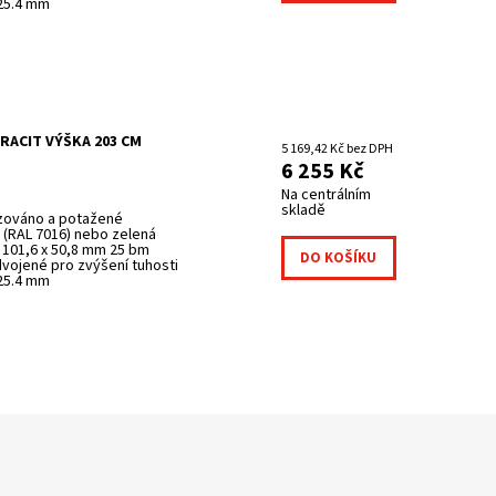
 25.4 mm
RACIT VÝŠKA 203 CM
5 169,42 Kč bez DPH
6 255 Kč
Na centrálním
skladě
izováno a potažené
(RAL 7016) nebo zelená
 101,6 x 50,8 mm 25 bm
dvojené pro zvýšení tuhosti
 25.4 mm