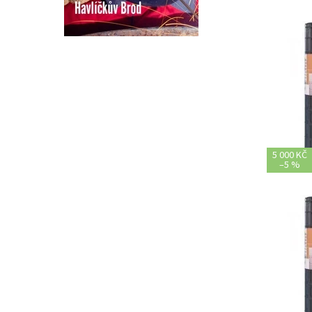
5 000 KČ
–
5 %