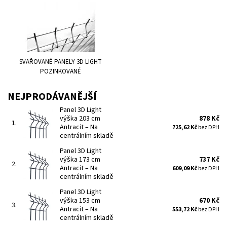
SVAŘOVANÉ PANELY 3D LIGHT
POZINKOVANÉ
NEJPRODÁVANĚJŠÍ
Panel 3D Light
výška 203 cm
878 Kč
1.
Antracit
–
Na
725,62 Kč
bez DPH
centrálním skladě
Panel 3D Light
výška 173 cm
737 Kč
2.
Antracit
–
Na
609,09 Kč
bez DPH
centrálním skladě
Panel 3D Light
výška 153 cm
670 Kč
3.
Antracit
–
Na
553,72 Kč
bez DPH
centrálním skladě