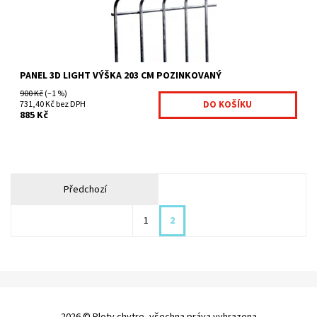
PANEL 3D LIGHT VÝŠKA 203 CM POZINKOVANÝ
900 Kč
(–1 %)
731,40 Kč bez DPH
885 Kč
Předchozí
1
2
2026 © Ploty chytre, všechna práva vyhrazena