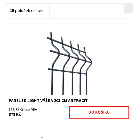
15
položek celkem
svařované poplastované dílce ekonomická varianta oplocení
Nylofor 3D rychlé namontování bez dalšího...
Dostupnost:
Na centrálním skladě
Kód:
7041021-17
Značka:
Betafence
PANEL 3D LIGHT VÝŠKA 203 CM ANTRACIT
725,62 Kč bez DPH
878 Kč