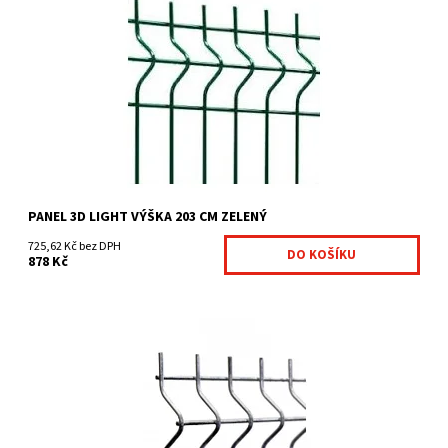
svařované poplastované dílce ekonomická varianta oplocení
Nylofor 3D rychlé namontování bez dalšího...
Dostupnost:
Na centrálním skladě
Kód:
7041022-12
Značka:
Betafence
PANEL 3D LIGHT VÝŠKA 203 CM ZELENÝ
725,62 Kč bez DPH
878 Kč
svařované pozinkované dílce ekonomická varianta oplocení
pozinkovaného Nylofor 3D rychlé namontování bez...
Dostupnost:
Na centrálním skladě
Kód:
7040388-17
Značka:
Fence consulting