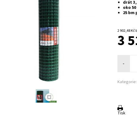
drát 3,
oko 50
25 bm p
2 
3 5
-
Kategorie:
Tisk