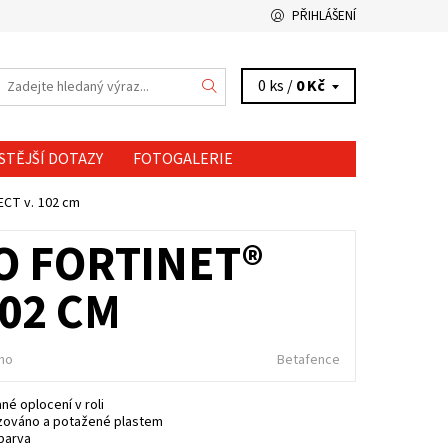
PŘIHLÁŠENÍ
0 ks /
0 Kč
STĚJŠÍ DOTAZY
FOTOGALERIE
CT v. 102 cm
O FORTINET®
102 CM
no
Betafence
né oplocení v roli
zováno a potažené plastem
barva