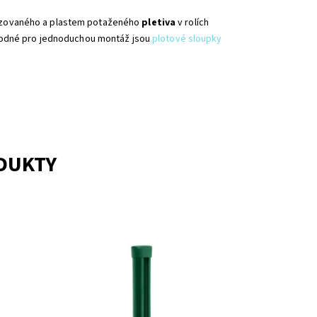
nizovaného a plastem potaženého
pletiva
v rolích
hodné pro jednoduchou montáž jsou
plotové sloupky
ODUKTY
Sloupky ke svařovaným pletivům; jsou
tážní
vhodné zejména
lace
pro montáž svařovaných
etiv
pletiv a čtyřhranných pletiv. Kruhové
svařované sloupky s...
kladě