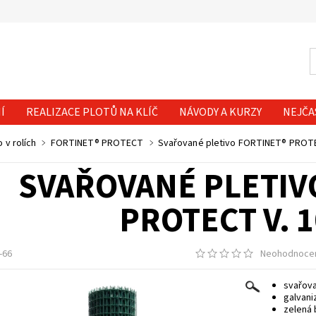
Í
REALIZACE PLOTŮ NA KLÍČ
NÁVODY A KURZY
NEJČA
 v rolích
FORTINET® PROTECT
Svařované pletivo FORTINET® PROTE
SVAŘOVANÉ PLETIV
PROTECT V. 
-66
Neohodnoce
svařova
galvani
zelená 