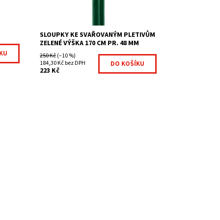
Dostupnost:
Na centrálním skladě
g
Kód:
7007174-91
Značka:
Fence consulting
SLOUPKY KE SVAŘOVANÝM PLETIVŮM
ZELENÉ VÝŠKA 170 CM PR. 48 MM
250 Kč
(–10 %)
184,30 Kč bez DPH
223 Kč