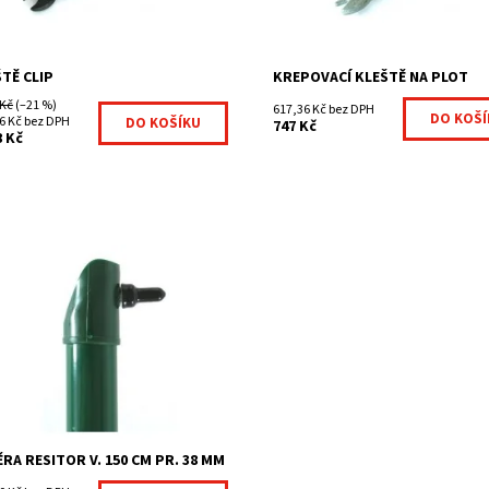
upnost:
Na centrálním skladě
Kód:
7009666-175
7009667-174
Značka:
Fence consultin
ka:
Fence consulting
TĚ CLIP
KREPOVACÍ KLEŠTĚ NA PLOT
 Kč
(–21 %)
617,36 Kč bez DPH
6 Kč bez DPH
747 Kč
8 Kč
ry RESITOR® jsou nutné při
áži ke kruhovým
pkům a sloupkům Bekaclip pro
áž pletiva. Zelená barva RAL 6005
nkované a...
upnost:
Na centrálním skladě
7026658-134
ka:
Fence consulting
RA RESITOR V. 150 CM PR. 38 MM