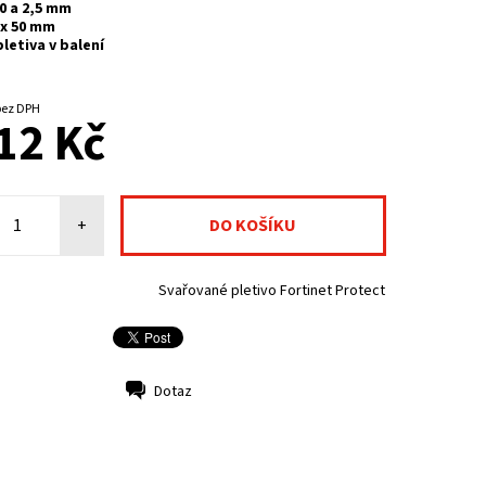
0 a 2,5 mm
 x 50 mm
letiva v balení
NA CENTRÁLNÍM SKLADĚ
902,48 Kč bez DPH
12 Kč
+
Svařované pletivo Fortinet Protect
Dotaz