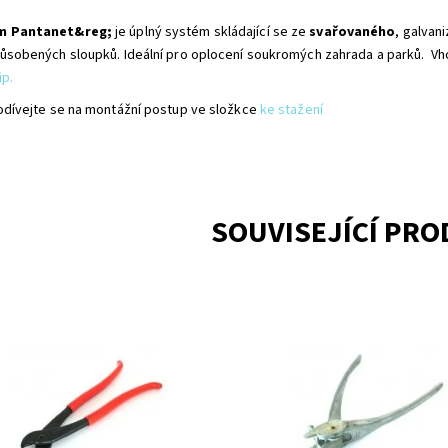
m Pantanet&reg;
je úplný systém skládající se ze
svařovaného
, galva
působených sloupků. Ideální pro oplocení soukromých zahrada a parků. V
ip.
odívejte se na montážní postup ve složkce
ke stažení
SOUVISEJÍCÍ PR
tě Bekaclip jsou vhodné:
Krepovací kleště využijete při
rychlou motáž pro plotové
montáži svařovaných pletiv: mon
pky s "montážním nosem"
příslušenství jednoduchá manipu
svařované pletiva jedná se
nutné pro vypnutí svařovaných pl
tážní...
Dostupnost:
Na centrálním s