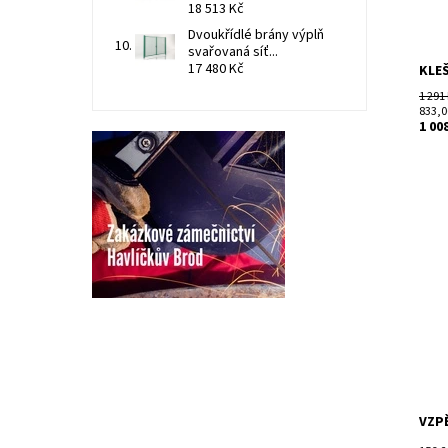
Dost
18 513 Kč
Kód:
Dvoukřídlé brány výplň
Znač
svařovaná síť...
17 480 Kč
KLEŠ
1 291
833,0
1 00
Vzpě
mont
slou
mont
Pozi
Dost
Kód:
Znač
VZPĚ