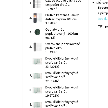
Uzlové pletivo výška 100
Diskuze
cm počet drátů...
Systé
1 270 Kč
a přiz
Pletivo Pantanet Family
Becakl
Antracit výška 102 cm
3 378 Kč
TIP: p
Ostnatý drát
poplastovaný - 100 bm
660 Kč
Svařované pozinkované
pletivo oko...
1 343 Kč
Dvoukřídlé brány výplň
svařovaná síť...
23 420 Kč
Dvoukřídlé brány výplň
svařovaná síť...
22 014 Kč
Kleš
Dvoukřídlé brány výplň
pro 
svařovaná síť...
slou
19 672 Kč
pro 
Dvoukřídlé brány výplň
o mon
svařovaná síť...