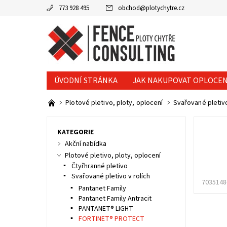
773 928 495
obchod
@
plotychytre.cz
ÚVODNÍ STRÁNKA
JAK NAKUPOVAT OPLOCEN
KONTAKTY
Plotové pletivo, ploty, oplocení
Svařované pletivo
KATEGORIE
Akční nabídka
Plotové pletivo, ploty, oplocení
Čtyřhranné pletivo
Svařované pletivo v rolích
7035148
Pantanet Family
Pantanet Family Antracit
PANTANET® LIGHT
FORTINET® PROTECT