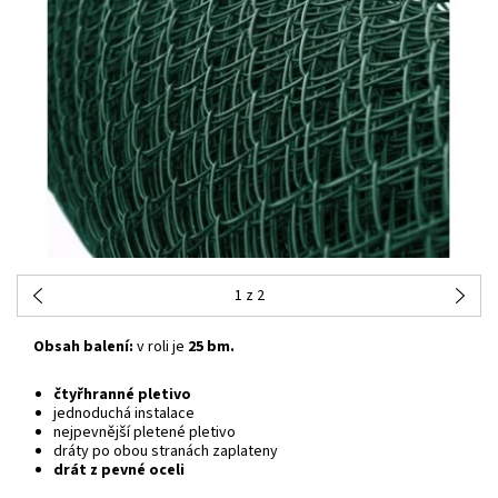
1
z 2
Obsah balení:
v roli je
25 bm.
čtyřhranné pletivo
jednoduchá instalace
nejpevnější pletené pletivo
dráty po obou stranách zaplateny
drát z pevné oceli