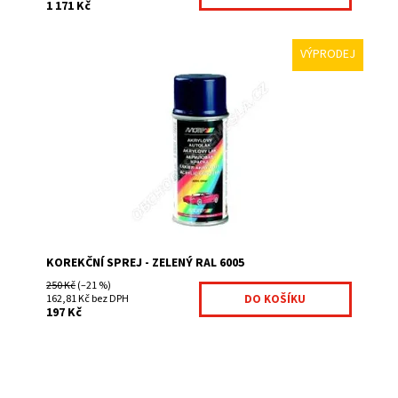
1 171 Kč
VÝPRODEJ
Korekční spreje jsou výborné na finální úpravy po
provedení montáží jakéhokoliv plotu na jednoduchou
korekci vznikných škrábanců a odřenin. Díky...
Dostupnost:
Na centrálním skladě
Kód:
KOR01-303
KOREKČNÍ SPREJ - ZELENÝ RAL 6005
250 Kč
(–21 %)
162,81 Kč bez DPH
197 Kč