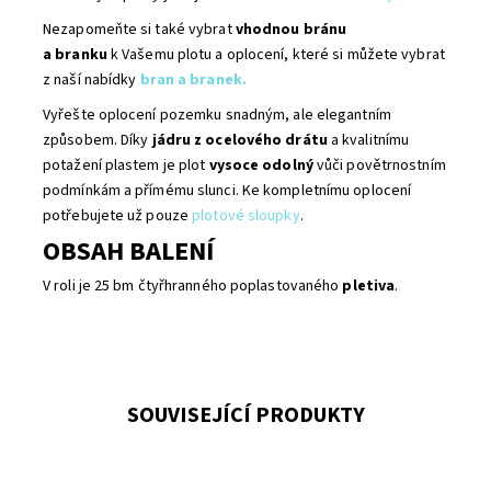
Nezapomeňte si také vybrat
vhodnou bránu
a branku
k Vašemu plotu a oplocení, které si můžete vybrat
z naší nabídky
bran a branek.
Vyřešte oplocení pozemku snadným, ale elegantním
způsobem. Díky
jádru z ocelového drátu
a kvalitnímu
potažení plastem je plot
vysoce odolný
vůči povětrnostním
podmínkám a přímému slunci. Ke kompletnímu oplocení
potřebujete už pouze
plotové sloupky
.
OBSAH BALENÍ
V roli je 25 bm čtyřhranného poplastovaného
pletiva
.
SOUVISEJÍCÍ PRODUKTY