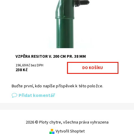
sloupkům a sloupkům Bekaclip pro montáž pletiva.
Zelená barva RAL 6005...
Dostupnost:
Na centrálním skladě
Kód:
7026660-135
Značka:
Fence consulting
VZPĚRA RESITOR V. 200 CM PR. 38 MM
196,69 Kč bez DPH
238 Kč
Buďte první, kdo napíše příspěvek k této položce.
Přidat komentář
2026 © Ploty chytre, všechna práva vyhrazena
Vytvořil Shoptet