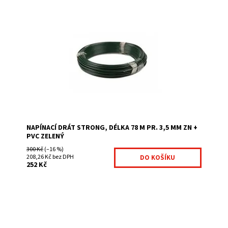
Napínací drát je nezbytný pro montáž čtyřhranného
pletiva zelená barva průměr 3.5 mm ve svitku je 78 bm
Dostupnost:
Na centrálním skladě
Kód:
7018124-92
Značka:
Fence consulting
NAPÍNACÍ DRÁT STRONG, DÉLKA 78 M PR. 3,5 MM ZN +
PVC ZELENÝ
300 Kč
(–16 %)
208,26 Kč bez DPH
252 Kč