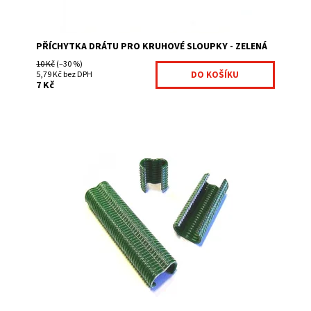
PŘÍCHYTKA DRÁTU PRO KRUHOVÉ SLOUPKY - ZELENÁ
10 Kč
(–30 %)
5,79 Kč bez DPH
7 Kč
výrazně zkracuje dobu montáže jednoduchá manipulace
montážní příslušenství na montáž použijte kleště BABY
Graf
Dostupnost:
Na centrálním skladě
Kód:
1000500-240
Značka:
Fence consulting