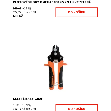
PLOTOVÉ SPONY OMEGA 1000 KS ZN + PVC ZELENÁ
750 Kč
(–14 %)
527,27 Kč bez DPH
638 Kč
montážní příslušenství výrazně urychluje montáž
se sponkami Omega nahrazuje vázací drát při uchycení
k pletivu
Dostupnost:
Na centrálním skladě
Kód:
999991-241
Značka:
Fence consulting
KLEŠTĚ BABY GRAF
1 300 Kč
(–9 %)
967,77 Kč bez DPH