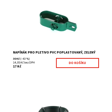
Nutný komponent pro montáž čtyřhranného
pletiva. (někdy také zvaný napínací strojek,
nebo napínací mašinka) Napínák se používá: k vypnutí...
Dostupnost:
Na centrálním skladě
Kód:
7018339-148
Značka:
Fence consulting
NAPÍNÁK PRO PLETIVO PVC POPLASTOVANÝ, ZELENÝ
30 Kč
(–43 %)
14,05 Kč bez DPH
17 Kč
Pomocí vázacího drát se čtyřhranné pletivo přichytí
ke kruhovým plotovým sloupkům zelená barva celkový
průměr 2.0 mm ve svitku je 50 bm