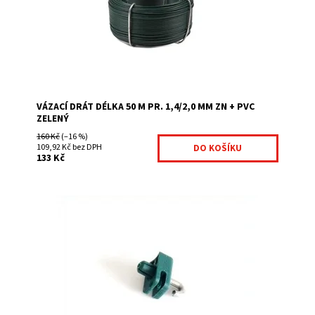
Dostupnost:
Na centrálním skladě
Kód:
7026088-84
Značka:
Fence consulting
VÁZACÍ DRÁT DÉLKA 50 M PR. 1,4/2,0 MM ZN + PVC
ZELENÝ
160 Kč
(–16 %)
109,92 Kč bez DPH
133 Kč
Příchytka drátu je plastová úchytka se skobou:
Zatloukací příchytka na drát zelená barva možnost
objednání od 1 ks
Dostupnost:
Na centrálním skladě
Kód:
7007672-155
Značka:
Fence consulting