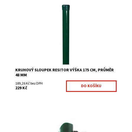
pozinkováno z vnitřní a vnější strany poplastováno (min.
60 mikronů) dlouhá životnost díky povrchové úpravě
barva zelená RAL 6005 síla stěny...
Dostupnost:
Na centrálním skladě
Kód:
220-002-6005-0481501750-290
Značka:
Fence consulting
KRUHOVÝ SLOUPEK RESITOR VÝŠKA 175 CM, PRŮMĚR
48 MM
189,26 Kč bez DPH
229 Kč
Vzpěry RESITOR® jsou nutné při montáži ke kruhovým