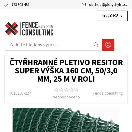
773 928 495
obchod
@
plotychytre.cz
0 Kč
0 ks /
ČTYŘHRANNÉ PLETIVO RESITOR
SUPER VÝŠKA 160 CM, 50/3,0
MM, 25 M V ROLI
7026295-227
Fence consulting
Neohodnoceno