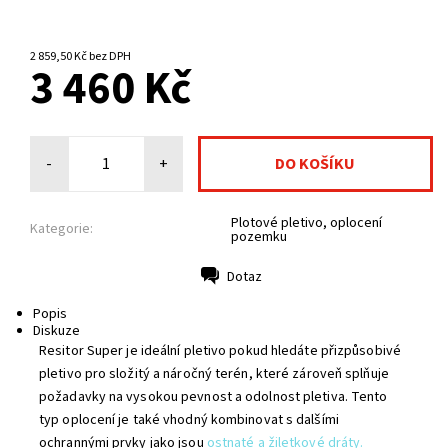
NA CENTRÁLNÍM SKLADĚ
2 859,50 Kč bez DPH
3 460 Kč
-
+
Plotové pletivo, oplocení
Kategorie:
pozemku
Dotaz
Tisk
Popis
Diskuze
Resitor Super je ideální pletivo pokud hledáte přizpůsobivé
pletivo pro složitý a náročný terén, které zároveň splňuje
požadavky na vysokou pevnost a odolnost pletiva. Tento
typ oplocení je také vhodný kombinovat s dalšími
ochrannými prvky jako jsou
ostnaté a žiletkové dráty.